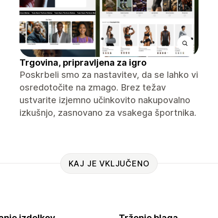
Trgovina, pripravljena za igro
Poskrbeli smo za nastavitev, da se lahko vi
osredotočite na zmago. Brez težav
ustvarite izjemno učinkovito nakupovalno
izkušnjo, zasnovano za vsakega športnika.
KAJ JE VKLJUČENO
anje izdelkov
Trženje blaga