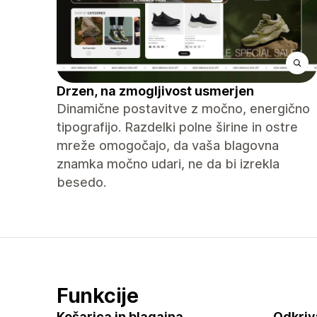
Drzen, na zmogljivost usmerjen
Dinamične postavitve z močno, energično
tipografijo. Razdelki polne širine in ostre
mreže omogočajo, da vaša blagovna
znamka močno udari, ne da bi izrekla
besedo.
Funkcije
Košarica in blagajna
Odkriv