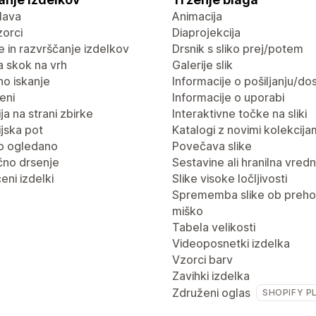
lava
Animacija
vzorci
Diaprojekcija
nje in razvrščanje izdelkov
Drsnik s sliko prej/potem
 skok na vrh
Galerije slik
no iskanje
Informacije o pošiljanju/dos
eni
Informacije o uporabi
ja na strani zbirke
Interaktivne točke na sliki
jska pot
Katalogi z novimi kolekcija
o ogledano
Povečava slike
no drsenje
Sestavine ali hranilna vred
eni izdelki
Slike visoke ločljivosti
Sprememba slike ob preho
miško
Tabela velikosti
Videoposnetki izdelka
Vzorci barv
Zavihki izdelka
Združeni oglas
SHOPIFY P