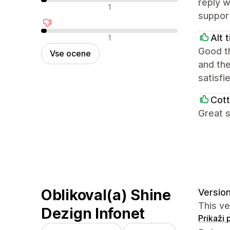
reply w
Nevtralne ocene
1
support
Negativne ocene
Alt 
1
Good th
Vse ocene
and the
satisfi
Cott
Great s
Oblikoval(a) Shine
Version
This v
Dezign Infonet
Prikaži