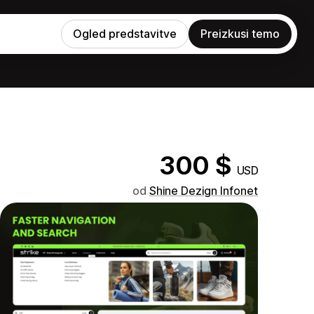
Ogled predstavitve
Preizkusi temo
300 $
USD
od
Shine Dezign Infonet