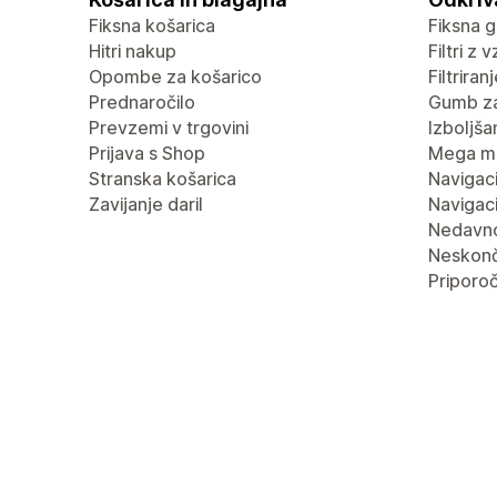
Fiksna košarica
Fiksna g
Hitri nakup
Filtri z 
Opombe za košarico
Filtrira
Prednaročilo
Gumb za
Prevzemi v trgovini
Izboljša
Prijava s Shop
Mega m
Stranska košarica
Navigaci
Zavijanje daril
Navigaci
Nedavn
Neskonč
Priporoč