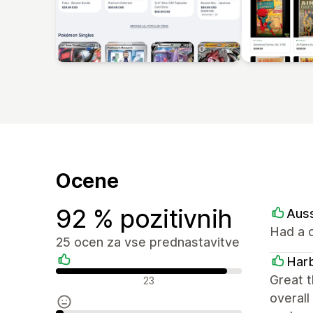
Ocene
92 % pozitivnih
Aus
Had a c
25 ocen za vse prednastavitve
Harb
Pozitivne ocene
Great t
23
overall