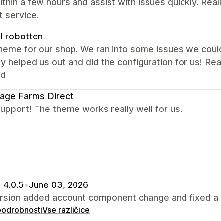
ithin a few hours and assist with issues quickly. Rea
 service.
til robotten
eme for our shop. We ran into some issues we could 
y helped us out and did the configuration for us! R
ed
age Farms Direct
upport! The theme works really well for us.
 4.0.5
•
June 03, 2026
ersion added account component change and fixed a 
 podrobnosti
Vse različice