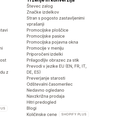
Števec zalog
Značke izdelkov
Stran s pogosto zastavljenimi
vprašanji
tavi
Promocijske ploščice
Promocijske pasice
Promocijska pojavna okna
mi
Promocije v meniju
Priporočeni izdelki
nost
Prilagodljiv obrazec za stik
Prevodi v jezike EU (EN, FR, IT,
du z
DE, ES)
Preverjanje starosti
Odštevalni časomerilec
Nedavno ogledano
Navzkrižna prodaja
Hitri predogled
Blogi
LUS
Količinske cene
SHOPIFY PLUS