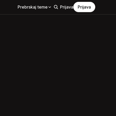
Prebrskaj teme
Prijava
Prijava