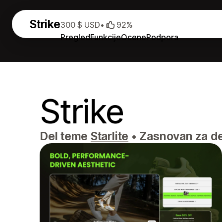
Strike
300 $ USD
•
92%
Pregled
Funkcije
Ocene
Podpora
Strike
Del teme
Starlite
•
Zasnovan za del