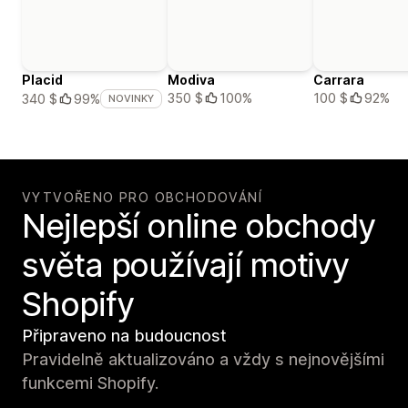
Placid
Modiva
Carrara
350 $
100%
100 $
92%
340 $
99%
NOVINKY
VYTVOŘENO PRO OBCHODOVÁNÍ
Nejlepší online obchody
světa používají motivy
Shopify
Připraveno na budoucnost
Pravidelně aktualizováno a vždy s nejnovějšími
funkcemi Shopify.