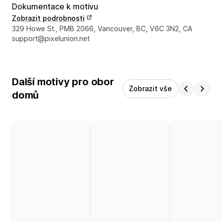
Dokumentace k motivu
Zobrazit podrobnosti
Kontaktní údaje designéra
329 Howe St., PMB 2066, Vancouver, BC, V6C 3N2, CA
support@pixelunion.net
Další motivy pro obor
Zobrazit vše
domů