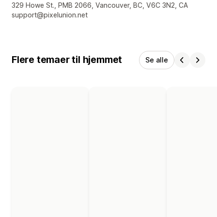
Se kontaktoplysninger
329 Howe St., PMB 2066, Vancouver, BC, V6C 3N2, CA
support@pixelunion.net
Flere temaer til hjemmet
Se alle