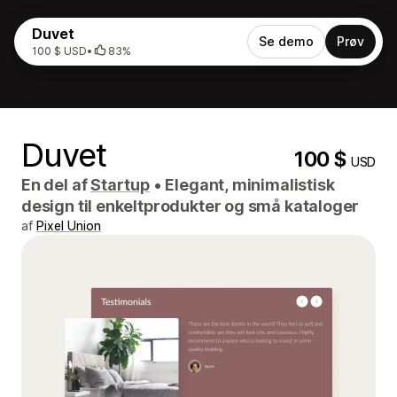
Duvet
Se demo
Prøv
100 $ USD
•
83%
Duvet
100 $
USD
En del af
Startup
•
Elegant, minimalistisk
design til enkeltprodukter og små kataloger
af
Pixel Union