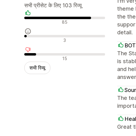
I'm ver
सभी प्रीसेट के लिए 103 रिव्यू
theme h
the th
सकारात्मक रिव्यू
85
suppor
detail.
न्यूट्रल रिव्यू
3
BOT
The St
नकारात्मक रिव्यू
15
is stab
सभी रिव्यू
and hel
answer
Soun
The te
import
Heal
Great t