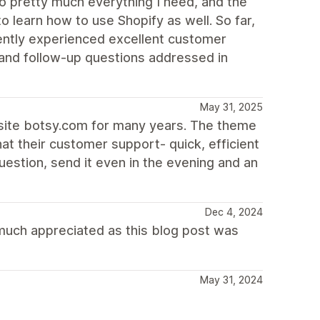
o pretty much everything I need, and the
o learn how to use Shopify as well. So far,
ently experienced excellent customer
and follow-up questions addressed in
May 31, 2025
site botsy.com for many years. The theme
at their customer support- quick, efficient
question, send it even in the evening and an
Dec 4, 2024
much appreciated as this blog post was
May 31, 2024