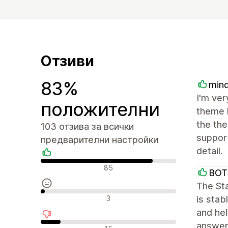
Отзиви
83%
mind
I'm ver
положителни
theme h
the th
103 отзива за всички
suppor
предварителни настройки
detail.
Положителни отзиви
85
BOT
The St
Неутрални отзиви
3
is stab
and hel
answer
Отрицателни отзиви