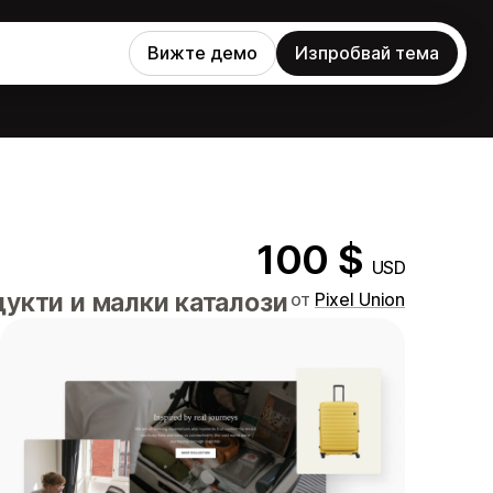
Вижте демо
Изпробвай тема
100 $
USD
укти и малки каталози
от
Pixel Union