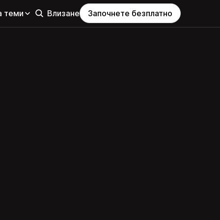
а теми
Влизане
Започнете безплатно