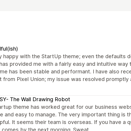
ful(ish)
y happy with the StartUp theme; even the defaults d
as provided me with a fairly easy and intuitive way t
eme has been stable and performant. I have also rec
t from Pixel Union; my issue was resolved promptly 
SY- The Wall Drawing Robot
artup theme has worked great for our business web
le and easy to manage. The very important thing is th
pful. It seems their team is overseas. If you have a 
 comes by the next morning. Sweat.