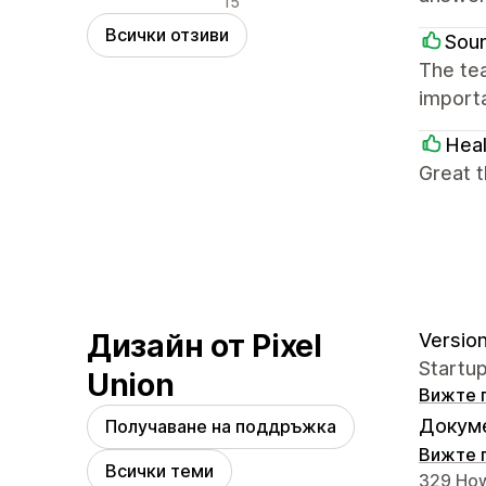
15
Всички отзиви
Soun
The te
import
Heal
Great t
Дизайн от Pixel
Version
Startu
Union
Вижте 
Докуме
Получаване на поддръжка
Вижте 
Всички теми
Данни з
329 How