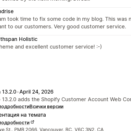
drise
am took time to fix some code in my blog. This was 
ant to our customers. Very good customer service.
thspan Holistic
heme and excellent customer service! :-)
 13.2.0
•
April 24, 2026
p 13.2.0 adds the Shopify Customer Account Web C
подробности
Всички версии
нтация на темата
подробности
а връзка с дизайнера
e St., PMB 2066, Vancouver, BC, V6C 3N2, CA