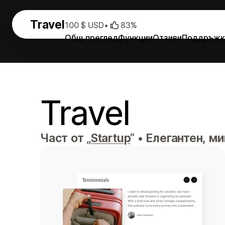
Travel
100 $ USD
•
83%
Общ преглед
Функции
Отзиви
Поддръжк
Travel
Част от „
Startup
“
•
Елегантен, ми