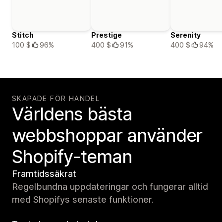
Stitch
Prestige
Serenity
100 $
96%
400 $
91%
400 $
94%
SKAPADE FÖR HANDEL
Världens bästa
webbshoppar använder
Shopify-teman
Framtidssäkrat
Regelbundna uppdateringar och fungerar alltid
med Shopifys senaste funktioner.