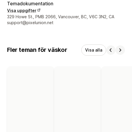
Temadokumentation
Visa uppgifter
Designerns kontaktuppgifter
329 Howe St., PMB 2066, Vancouver, BC, V6C 3N2, CA
support@pixelunion.net
Fler teman för väskor
Visa alla