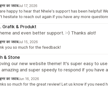
ाइनर का जवाब
Jul 17, 2026
are happy to hear that Nhele's support has been helpful! We
t hesitate to reach out again if you have any more questions
ki. Grafik & Produkt
heme and even better support. :-) Thanks alot!
ाइनर का जवाब
Jul 15, 2026
nk you so much for the feedback!
ch & Stone
oving our new website theme! It's super easy to use
s amazing and super speedy to respond if you have 
ाइनर का जवाब
Jun 16, 2026
nks so much for the great review! Let us know if you need he