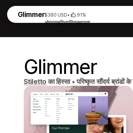
Glimmer
$380 USD
•
91%
ओवरव्यू
सुविधाएं
रिव्यू
सहायता
Glimmer
Stiletto
का हिस्सा
•
परिष्कृत सौंदर्य ब्रांडो