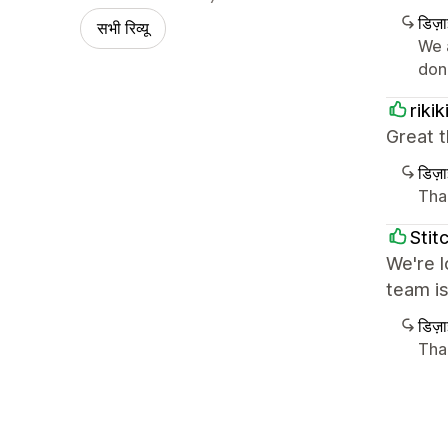
डिज़
सभी रिव्यू
We 
don'
riki
Great t
डिज़
Tha
Stit
We're l
team i
डिज़
Tha