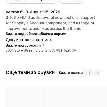
Version 6.1.0
•
August 05, 2026
Stiletto v6.1.0 adds several new sections, support
for Shopify's Account component, and a range of
improvements and fixes across the theme.
Вижте подробности
Всички версии
Документация на темата
Вижте подробности
Данни за връзка с дизайнера
2031 Store Street, Victoria, BC, V8T 5L9, CA
Още теми за обувки
Вижте всички