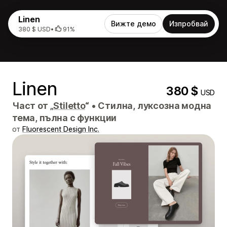
Linen
Вижте демо
Изпробвай
380 $ USD
•
91%
Linen
380 $
USD
Част от „
Stiletto
“
•
Стилна, луксозна модна
тема, пълна с функции
от
Fluorescent Design Inc.