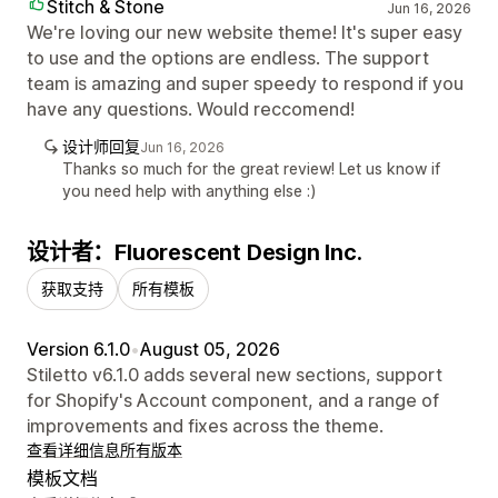
Stitch & Stone
Jun 16, 2026
We're loving our new website theme! It's super easy
to use and the options are endless. The support
team is amazing and super speedy to respond if you
have any questions. Would reccomend!
设计师回复
Jun 16, 2026
Thanks so much for the great review! Let us know if
you need help with anything else :)
设计者：Fluorescent Design Inc.
获取支持
所有模板
Version 6.1.0
•
August 05, 2026
Stiletto v6.1.0 adds several new sections, support
for Shopify's Account component, and a range of
improvements and fixes across the theme.
查看详细信息
所有版本
模板文档