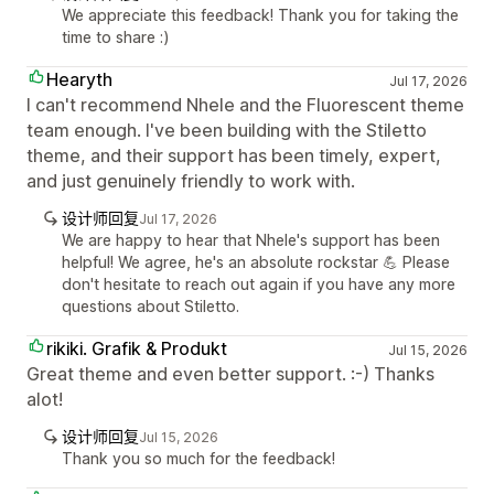
We appreciate this feedback! Thank you for taking the
time to share :)
Hearyth
Jul 17, 2026
I can't recommend Nhele and the Fluorescent theme
team enough. I've been building with the Stiletto
theme, and their support has been timely, expert,
and just genuinely friendly to work with.
设计师回复
Jul 17, 2026
We are happy to hear that Nhele's support has been
helpful! We agree, he's an absolute rockstar 💪 Please
don't hesitate to reach out again if you have any more
questions about Stiletto.
rikiki. Grafik & Produkt
Jul 15, 2026
Great theme and even better support. :-) Thanks
alot!
设计师回复
Jul 15, 2026
Thank you so much for the feedback!