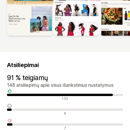
Atsiliepimai
91 % teigiamų
148 atsiliepimų apie visus išankstinius nustatymus
Teigiami atsiliepimai
135
Neutralūs atsiliepimai
6
Neigiami atsiliepimai
7