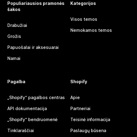
Populiariausios pramonės
Kategorijos
šakos
Visos temos
Drabužiai
Nemokamos temos
Grožis
Papuošalai ir aksesuarai
Namai
Pagalba
Shopify
„Shopify“ pagalbos centras
Apie
API dokumentacija
Partneriai
„Shopify“ bendruomenė
Teisinė informacija
Tinklaraščiai
Paslaugų būsena