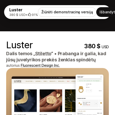
Luster
Žiūrėti demonstracinę versiją
Išbandyt
380 $ USD
•
91%
Luster
380 $
USD
Dalis temos „
Stiletto
“
•
Prabanga ir galia, kad
jūsų juvelyrikos prekės ženklas spindėtų
autorius
Fluorescent Design Inc.