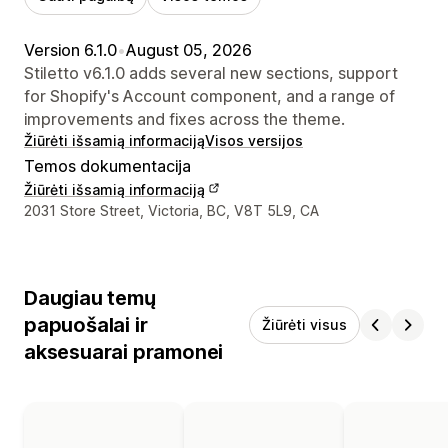
Version 6.1.0
•
August 05, 2026
Stiletto v6.1.0 adds several new sections, support
for Shopify's Account component, and a range of
improvements and fixes across the theme.
Žiūrėti išsamią informaciją
Visos versijos
Temos dokumentacija
Žiūrėti išsamią informaciją
Kūrėjo kontaktiniai duomenys
2031 Store Street, Victoria, BC, V8T 5L9, CA
Daugiau temų
papuošalai ir
Žiūrėti visus
aksesuarai pramonei