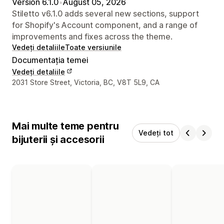
Version 6.1.0
•
August 05, 2026
Stiletto v6.1.0 adds several new sections, support
for Shopify's Account component, and a range of
improvements and fixes across the theme.
Vedeți detaliile
Toate versiunile
Documentația temei
Vedeți detaliile
Detaliile de contact ale designerului
2031 Store Street, Victoria, BC, V8T 5L9, CA
Mai multe teme pentru
Vedeți tot
bijuterii și accesorii