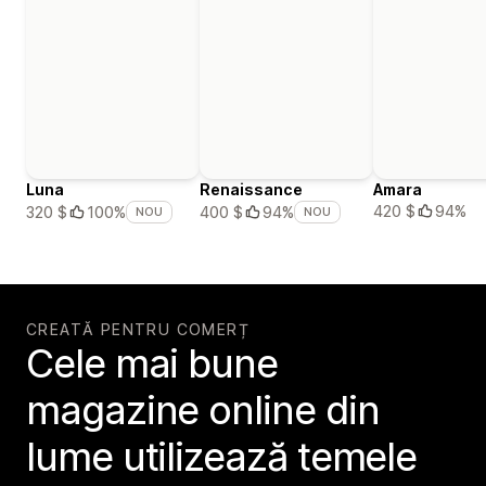
Luna
Renaissance
Amara
420 $
94%
320 $
100%
400 $
94%
NOU
NOU
CREATĂ PENTRU COMERȚ
Cele mai bune
magazine online din
lume utilizează temele