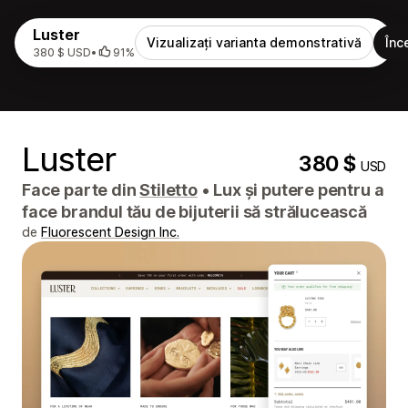
Luster
Vizualizați varianta demonstrativă
Înc
380 $ USD
•
91%
Luster
380 $
USD
Face parte din
Stiletto
•
Lux și putere pentru a
face brandul tău de bijuterii să strălucească
de
Fluorescent Design Inc.