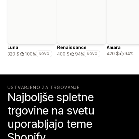
Luna
Renaissance
Amara
420 $
94%
320 $
100%
400 $
94%
NOVO
NOVO
USTVARJENO ZA TRGOVANJE
Najboljše spletne
trgovine na svetu
uporabljajo teme
Shopify