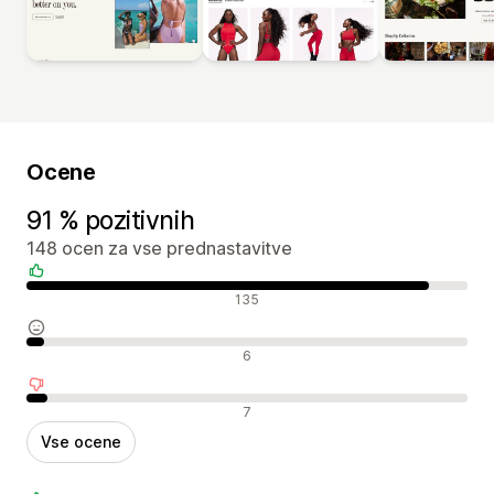
Ocene
91 % pozitivnih
148 ocen za vse prednastavitve
Pozitivne ocene
135
Nevtralne ocene
6
Negativne ocene
7
Vse ocene