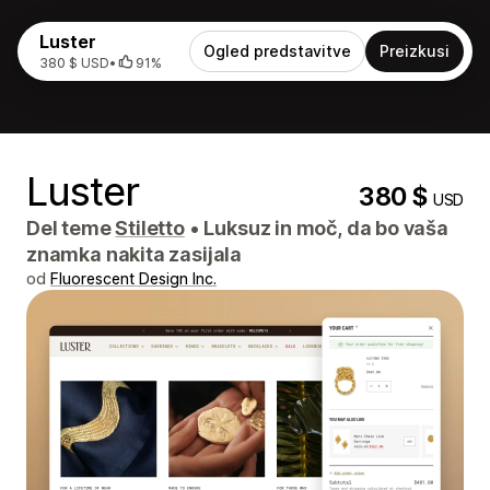
Luster
Ogled predstavitve
Preizkusi
380 $ USD
•
91%
Luster
380 $
USD
Del teme
Stiletto
•
Luksuz in moč, da bo vaša
znamka nakita zasijala
od
Fluorescent Design Inc.