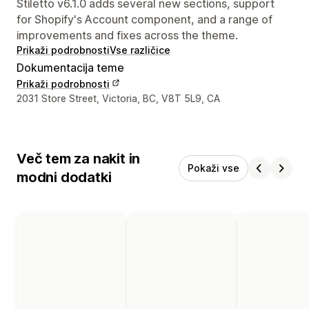
Stiletto v6.1.0 adds several new sections, support
for Shopify's Account component, and a range of
improvements and fixes across the theme.
Prikaži podrobnosti
Vse različice
Dokumentacija teme
Prikaži podrobnosti
Podatki za stik z oblikovalcem
2031 Store Street, Victoria, BC, V8T 5L9, CA
Več tem za nakit in
Pokaži vse
modni dodatki