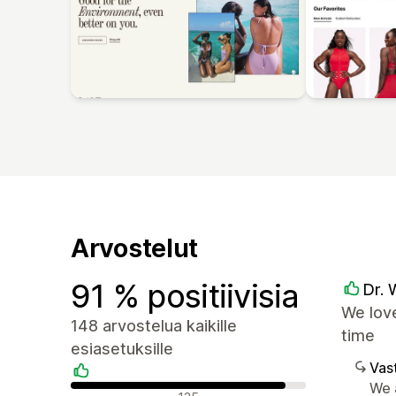
Arvostelut
91 % positiivisia
Dr. 
We love
148 arvostelua kaikille
time
esiasetuksille
Vast
We 
Positiiviset arvostelut