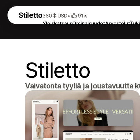
Stiletto
380 $ USD
•
91%
Yleiskatsaus
Ominaisuudet
Arvostelut
Tuk
Stiletto
Vaivatonta tyyliä ja joustavuutta 