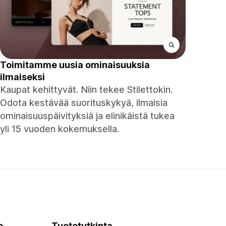
Toimitamme uusia ominaisuuksia
ilmaiseksi
Kaupat kehittyvät. Niin tekee Stilettokin.
Odota kestävää suorituskykyä, ilmaisia ​​
ominaisuuspäivityksiä ja elinikäistä tukea
yli 15 vuoden kokemuksella.
e
Tuotetutkinta