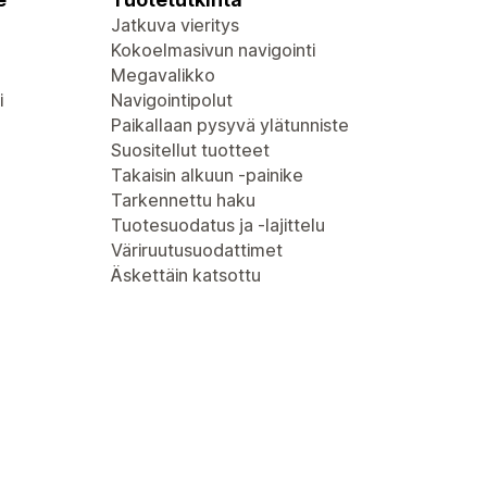
Jatkuva vieritys
Kokoelmasivun navigointi
Megavalikko
i
Navigointipolut
Paikallaan pysyvä ylätunniste
Suositellut tuotteet
Takaisin alkuun -painike
Tarkennettu haku
Tuotesuodatus ja -lajittelu
Väriruutusuodattimet
Äskettäin katsottu