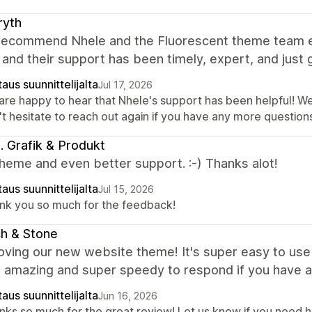
ryth
 recommend Nhele and the Fluorescent theme team eno
and their support has been timely, expert, and just g
aus suunnittelijalta
Jul 17, 2026
are happy to hear that Nhele's support has been helpful! We
t hesitate to reach out again if you have any more questions
ki. Grafik & Produkt
heme and even better support. :-) Thanks alot!
aus suunnittelijalta
Jul 15, 2026
nk you so much for the feedback!
ch & Stone
oving our new website theme! It's super easy to use
s amazing and super speedy to respond if you have 
aus suunnittelijalta
Jun 16, 2026
nks so much for the great review! Let us know if you need he