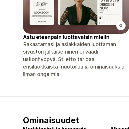
Astu eteenpäin luottavaisin mielin
Rakastamasi ja asiakkaiden luottaman
sivuston julkaiseminen ei vaadi
uskonhyppyä. Stiletto tarjoaa
ensiluokkaista muotoilua ja ominaisuuksia
ilman ongelmia.
Ominaisuudet
Markkinointi ja konversio
Myynni