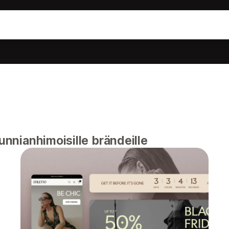
i
kunnianhimoisille brändeille