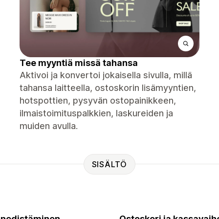
Tee myyntiä missä tahansa
Aktivoi ja konvertoi jokaisella sivulla, millä
tahansa laitteella, ostoskorin lisämyyntien,
hotspottien, pysyvän ostopainikkeen,
ilmaistoimituspalkkien, laskureiden ja
muiden avulla.
SISÄLTÖ
nedistäminen
Ostoskori ja kassavaih