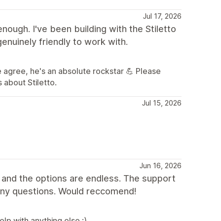
Jul 17, 2026
ugh. I've been building with the Stiletto
enuinely friendly to work with.
 agree, he's an absolute rockstar 💪 Please
 about Stiletto.
Jul 15, 2026
Jun 16, 2026
 and the options are endless. The support
any questions. Would reccomend!
lp with anything else :)