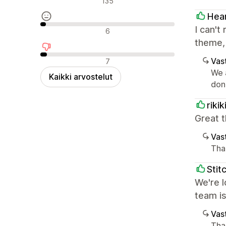
135
Hea
Neutraalit arvostelut
I can't
6
theme, 
Negatiiviset arvostelut
Vast
7
We 
Kaikki arvostelut
don'
riki
Great t
Vast
Tha
Stit
We're l
team i
Vast
Tha