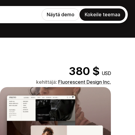
Näytä demo
Kokeile teemaa
380 $
USD
kehittäjä:
Fluorescent Design Inc.