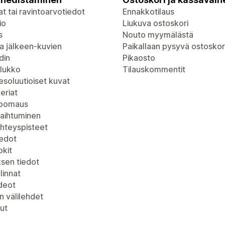
t tai ravintoarvotiedot
Ennakkotilaus
io
Liukuva ostoskori
s
Nouto myymälästä
a jälkeen-kuvien
Paikallaan pysyvä ostoskor
din
Pikaosto
lukko
Tilauskommentit
soluutioiset kuvat
eriat
zoomaus
vaihtuminen
yhteyspisteet
iedot
kit
ksen tiedot
linnat
deot
n välilehdet
ut