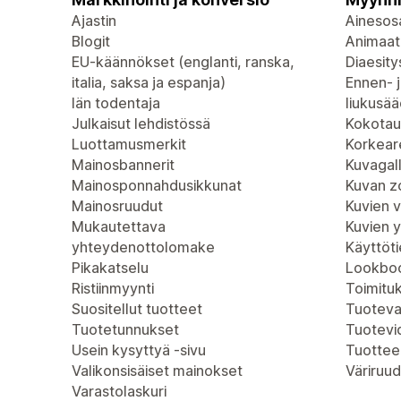
Ajastin
Ainesosa
Blogit
Animaat
EU-käännökset (englanti, ranska,
Diaesity
italia, saksa ja espanja)
Ennen- j
Iän todentaja
liukusää
Julkaisut lehdistössä
Kokotau
Luottamusmerkit
Korkeare
Mainosbannerit
Kuvagall
Mainosponnahdusikkunat
Kuvan 
Mainosruudut
Kuvien 
Mukautettava
Kuvien 
yhteydenottolomake
Käyttöt
Pikakatselu
Lookboo
Ristiinmyynti
Toimitu
Suositellut tuotteet
Tuoteva
Tuotetunnukset
Tuotevi
Usein kysyttyä -sivu
Tuottee
Valikonsisäiset mainokset
Väriruud
Varastolaskuri