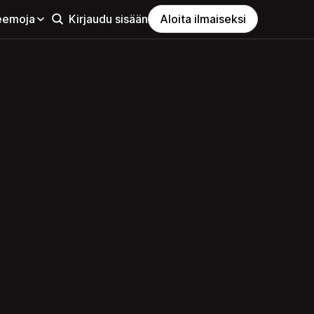
eemoja
Kirjaudu sisään
Aloita ilmaiseksi