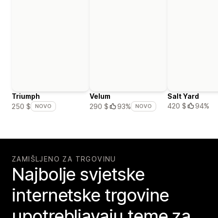
Triumph
Velum
Salt Yard
420 $
94%
250 $
290 $
93%
NOVO
NOVO
ZAMIŠLJENO ZA TRGOVINU
Najbolje svjetske
internetske trgovine
upotrebljavaju teme za