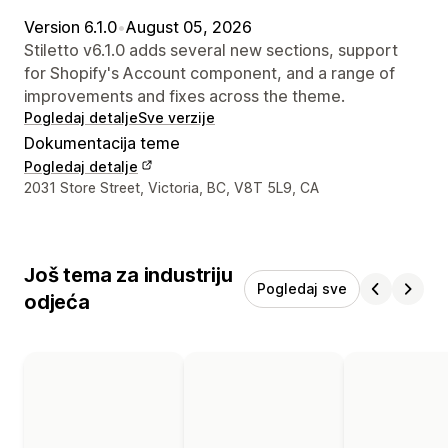
Version 6.1.0
•
August 05, 2026
Stiletto v6.1.0 adds several new sections, support
for Shopify's Account component, and a range of
improvements and fixes across the theme.
Pogledaj detalje
Sve verzije
Dokumentacija teme
Pogledaj detalje
Podaci za kontakt dizajnera
2031 Store Street, Victoria, BC, V8T 5L9, CA
Još tema za industriju
Pogledaj sve
odjeća