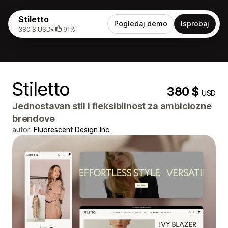
Stiletto
Pogledaj demo
Isprobaj
380 $ USD
•
91%
Stiletto
380 $
USD
Jednostavan stil i fleksibilnost za ambiciozne
brendove
autor:
Fluorescent Design Inc.