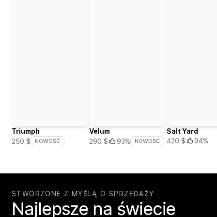
Triumph
Velum
Salt Yard
420 $
94%
250 $
290 $
93%
NOWOŚĆ
NOWOŚĆ
STWORZONE Z MYŚLĄ O SPRZEDAŻY
Najlepsze na świecie