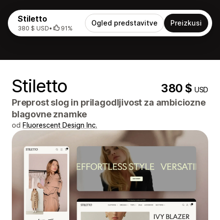
Stiletto
Ogled predstavitve
Preizkusi
380 $ USD
•
91%
Stiletto
380 $
USD
Preprost slog in prilagodljivost za ambiciozne
blagovne znamke
od
Fluorescent Design Inc.