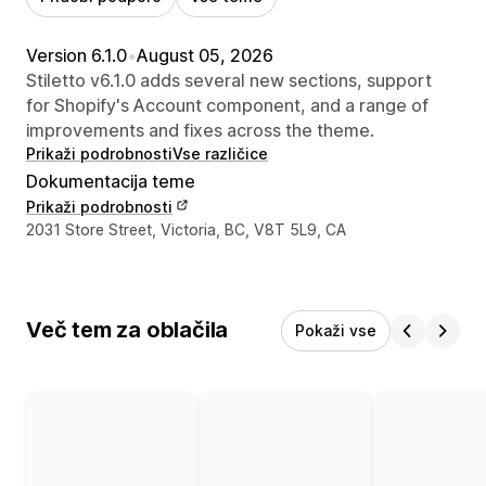
Version 6.1.0
•
August 05, 2026
Stiletto v6.1.0 adds several new sections, support
for Shopify's Account component, and a range of
improvements and fixes across the theme.
Prikaži podrobnosti
Vse različice
Dokumentacija teme
Prikaži podrobnosti
Podatki za stik z oblikovalcem
2031 Store Street, Victoria, BC, V8T 5L9, CA
Več tem za oblačila
Pokaži vse