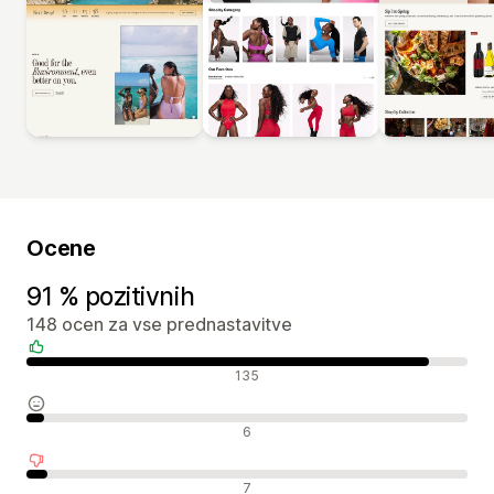
Ocene
91 % pozitivnih
148 ocen za vse prednastavitve
Pozitivne ocene
135
Nevtralne ocene
6
Negativne ocene
7