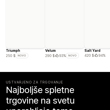
Triumph
Velum
Salt Yard
420 $
94%
250 $
290 $
93%
NOVO
NOVO
USTVARJENO ZA TRGOVANJE
Najboljše spletne
trgovine na svetu