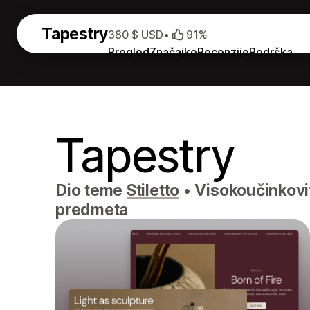
Tapestry
380 $ USD
•
91%
Pregled
Značajke
Recenzije
Podrška
Tapestry
Dio teme
Stiletto
•
Visokoučinkovi
predmeta