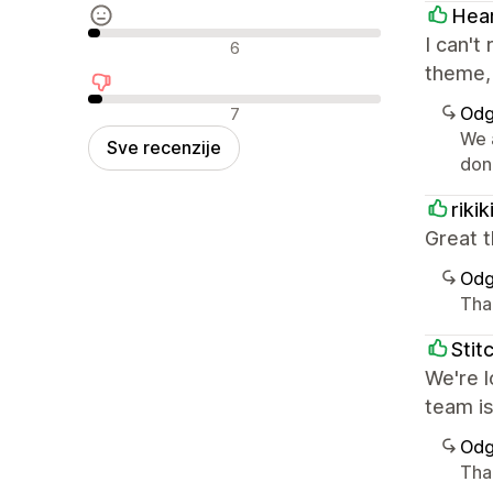
Hea
Neutralne recenzije
I can't
6
theme, 
Negativne recenzije
Odg
7
We 
Sve recenzije
don'
riki
Great t
Odg
Tha
Stit
We're l
team i
Odg
Tha