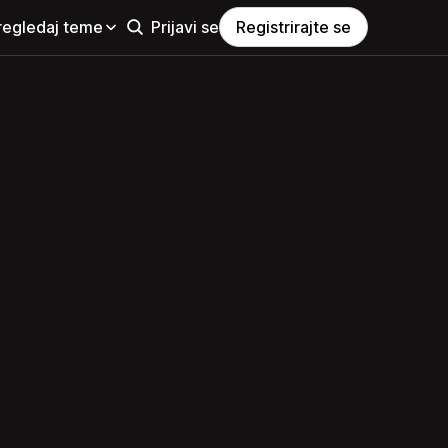
regledaj teme
Prijavi se
Registrirajte se