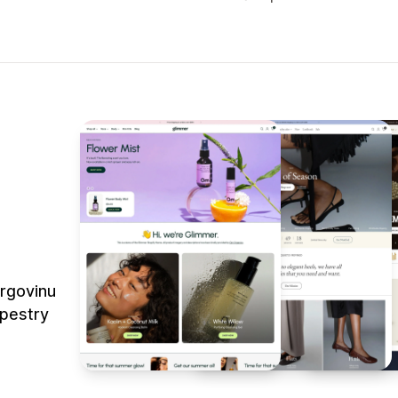
trgovinu
apestry