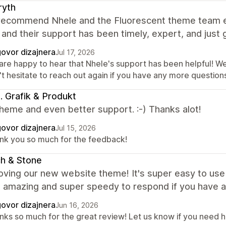
ryth
 recommend Nhele and the Fluorescent theme team eno
and their support has been timely, expert, and just g
ovor dizajnera
Jul 17, 2026
are happy to hear that Nhele's support has been helpful! We
t hesitate to reach out again if you have any more questions
ki. Grafik & Produkt
heme and even better support. :-) Thanks alot!
ovor dizajnera
Jul 15, 2026
nk you so much for the feedback!
ch & Stone
oving our new website theme! It's super easy to use
s amazing and super speedy to respond if you have 
ovor dizajnera
Jun 16, 2026
nks so much for the great review! Let us know if you need he