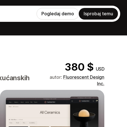
Pogledaj demo
Isprobaj temu
380 $
USD
kućanskih
autor:
Fluorescent Design
Inc.