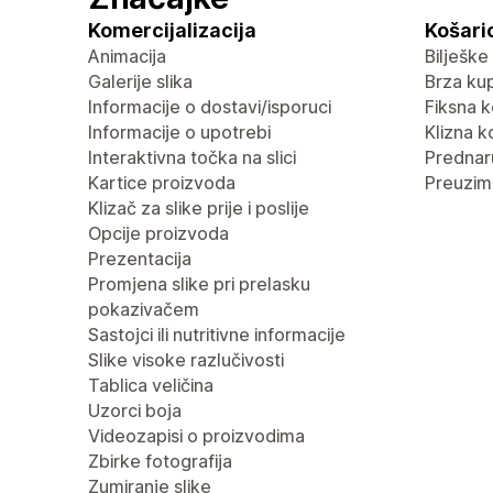
Komercijalizacija
Košaric
Animacija
Bilješke
Galerije slika
Brza ku
Informacije o dostavi/isporuci
Fiksna k
Informacije o upotrebi
Klizna k
Interaktivna točka na slici
Predna
Kartice proizvoda
Preuzima
Klizač za slike prije i poslije
Opcije proizvoda
Prezentacija
Promjena slike pri prelasku
pokazivačem
Sastojci ili nutritivne informacije
Slike visoke razlučivosti
Tablica veličina
Uzorci boja
Videozapisi o proizvodima
Zbirke fotografija
Zumiranje slike