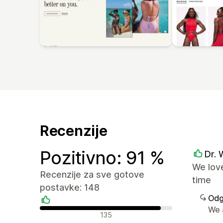
Recenzije
Pozitivno: 91 %
Dr. 
We love
Recenzije za sve gotove
time
postavke: 148
Odg
We 
Pozitivne recenzije
135