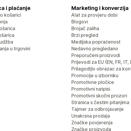
a i plaćanje
Marketing i konverzija
 o košarici
Alat za provjeru dobi
pnja
Blogovi
ošarica
Brojač zaliha
ošarica
Brzi pregled
rudžba
Medijska popraćenost
nja u trgovini
Nedavno pregledano
Preporučeni proizvodi
Prijevodi za EU (EN, FR, IT,
Prilagodljiv obrazac za kon
Promocije u izborniku
Promotivne pločice
Promotivni natpisi
Promotivni skočni prozori
Stranica s čestim pitanjima
Tajmer za odbrojavanje
Unakrsna prodaja
Značke povjerenja
Značke proizvoda