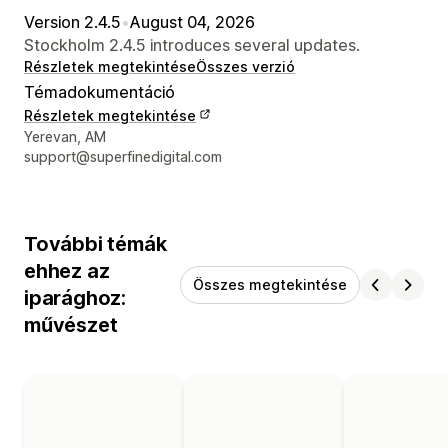
Version 2.4.5
•
August 04, 2026
Stockholm 2.4.5 introduces several updates.
Részletek megtekintése
Összes verzió
Témadokumentáció
Részletek megtekintése
Dizájner kapcsolattartási adatai
Yerevan, AM
support@superfinedigital.com
További témák
ehhez az
Összes megtekintése
iparághoz:
művészet