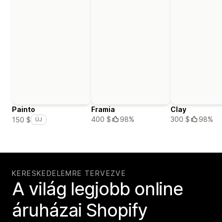
Painto
Framia
Clay
400 $
98%
300 $
98%
150 $
ÚJ
KERESKEDELEMRE TERVEZVE
A világ legjobb online
áruházai Shopify