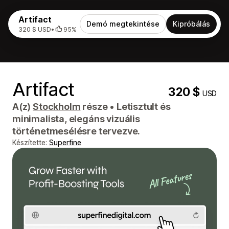
Artifact
Demó megtekintése
Kipróbálás
320 $ USD
•
95%
Artifact
320 $
USD
A(z)
Stockholm
része
•
Letisztult és
minimalista, elegáns vizuális
történetmesélésre tervezve.
Készítette:
Superfine