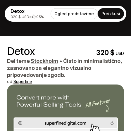
Detox
Ogled predstavitve
Preizkusi
320 $ USD
•
95%
Detox
320 $
USD
Del teme
Stockholm
•
Čisto in minimalistično,
zasnovano za elegantno vizualno
pripovedovanje zgodb.
od
Superfine