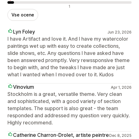
Negativne ocene
1
Vse ocene
Lyn Foley
Jun 23, 2026
I have Artifact and love it. And I have my watercolor
paintings wet up with easy to create collections,
slide shows, etc. Any questions I have asked have
been answered promptly. Very rewssponsive theme
to begin with, and the tweaks I have made are just
what I wanted when I moved over to it. Kudos
Vinovium
Apr 1, 2026
Stockholm is a great, versatile theme. Very clean
and sophisticated, with a good variety of section
templates. The support is also great - the team
responded and addressed my question very quickly.
Highly recommend.
Catherine Charron-Drolet, artiste peintre
Dec 8, 2025