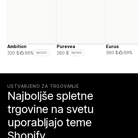
Ambition
Purevea
Eurus
360 $
99%
320 $
96%
280 $
NOVO
NOVO
USTVARJENO ZA TRGOVANJE
Najboljše spletne
trgovine na svetu
uporabljajo teme
Shopify