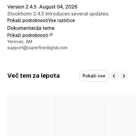
Version 2.4.5
•
August 04, 2026
Stockholm 2.4.5 introduces several updates.
Prikaži podrobnosti
Vse različice
Dokumentacija teme
Prikaži podrobnosti
Podatki za stik z oblikovalcem
Yerevan, AM
support@superfinedigital.com
Več tem za lepota
Pokaži vse