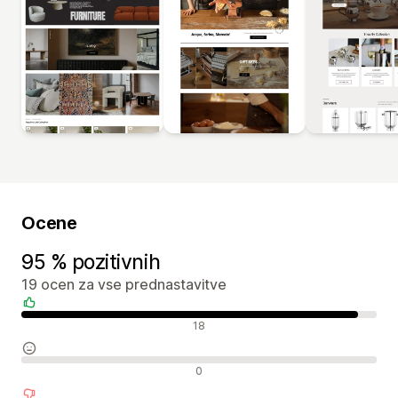
Ocene
95 % pozitivnih
19 ocen za vse prednastavitve
Pozitivne ocene
18
Nevtralne ocene
0