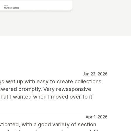
Jun 23, 2026
ngs wet up with easy to create collections,
nswered promptly. Very rewssponsive
hat I wanted when I moved over to it.
Apr 1, 2026
ticated, with a good variety of section