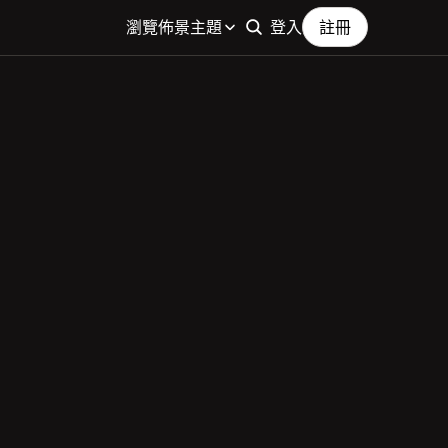
瀏覽佈景主題
登入
註冊