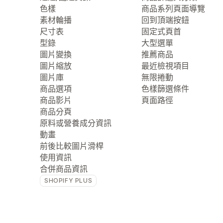
色樣
商品系列頁面導覽
素材輪播
回到頂端按鈕
尺寸表
固定式頁首
型錄
大型選單
圖片變換
推薦商品
圖片縮放
最近檢視項目
圖片庫
無限捲動
商品選項
色樣篩選條件
商品影片
頁面路徑
商品分頁
原料或營養成分資訊
動畫
前後比較圖片滑桿
使用資訊
合併商品資訊
SHOPIFY PLUS