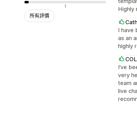
templat
負面評論
1
Highly
所有評價
Cath
I have 
as an a
highly
COL
I’ve b
very he
team ar
live ch
recom