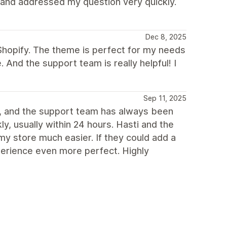
 and addressed my question very quickly.
Dec 8, 2025
Shopify. The theme is perfect for my needs
e. And the support team is really helpful! I
Sep 11, 2025
s, and the support team has always been
ly, usually within 24 hours. Hasti and the
y store much easier. If they could add a
xperience even more perfect. Highly