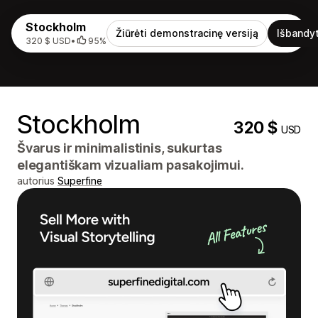
Stockholm
Žiūrėti demonstracinę versiją
Išbandyt
320 $ USD
•
95%
Stockholm
320 $
USD
Švarus ir minimalistinis, sukurtas
elegantiškam vizualiam pasakojimui.
autorius
Superfine