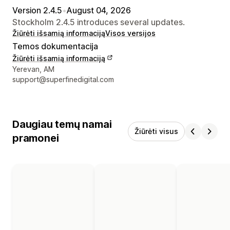
Version 2.4.5
•
August 04, 2026
Stockholm 2.4.5 introduces several updates.
Žiūrėti išsamią informaciją
Visos versijos
Temos dokumentacija
Žiūrėti išsamią informaciją
Kūrėjo kontaktiniai duomenys
Yerevan, AM
support@superfinedigital.com
Daugiau temų namai
Žiūrėti visus
pramonei