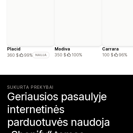
Placid
Modiva
Carrara
350 $
100%
100 $
96%
360 $
99%
NAUJA
SUKURTA PREKYBAI
Geriausios pasaulyje
internetinės
parduotuvės naudoja