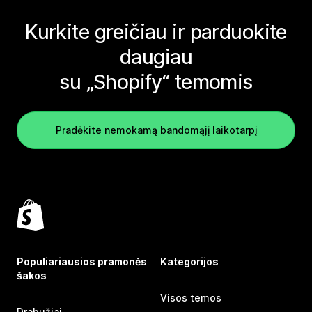
Kurkite greičiau ir parduokite
daugiau
su „Shopify“ temomis
Pradėkite nemokamą bandomąjį laikotarpį
Populiariausios pramonės
Kategorijos
šakos
Visos temos
Drabužiai