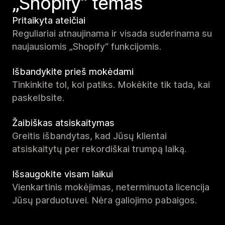
„Shopify“ temas
Pritaikyta ateičiai
Reguliariai atnaujinama ir visada suderinama su
naujausiomis „Shopify“ funkcijomis.
Išbandykite prieš mokėdami
Tinkinkite tol, kol patiks. Mokėkite tik tada, kai
paskelbsite.
Žaibiškas atsiskaitymas
Greitis išbandytas, kad Jūsų klientai
atsiskaitytų per rekordiškai trumpą laiką.
Išsaugokite visam laikui
Vienkartinis mokėjimas, neterminuota licencija
Jūsų parduotuvei. Nėra galiojimo pabaigos.