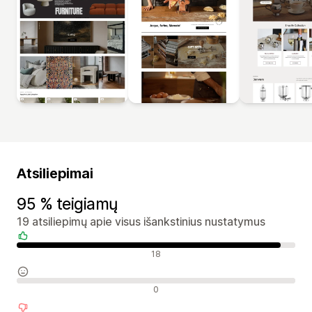
Atsiliepimai
95 % teigiamų
19 atsiliepimų apie visus išankstinius nustatymus
Teigiami atsiliepimai
18
Neutralūs atsiliepimai
0