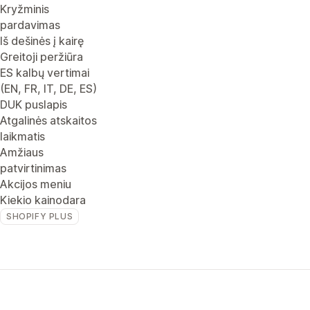
Kryžminis
pardavimas
Iš dešinės į kairę
Greitoji peržiūra
ES kalbų vertimai
(EN, FR, IT, DE, ES)
DUK puslapis
Atgalinės atskaitos
laikmatis
Amžiaus
patvirtinimas
Akcijos meniu
Kiekio kainodara
SHOPIFY PLUS