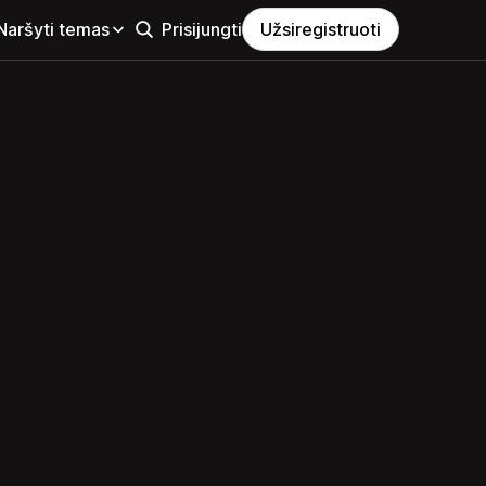
Naršyti temas
Prisijungti
Užsiregistruoti