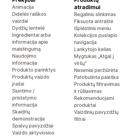
Animacija
atradimui
Didelės raiškos
Begalinis slinkimas
vaizdai
Fiksuota antraštė
Dydžių lentelė
Išplėstinis meniu
Ingredientai arba
Kolekcijos puslapio
informacija apie
navigacija
maistingumą
Lankytojo kelias
Naudojimo
Mygtukas „Atgal į
informacija
viršų“
Produkto parinktys
Neseniai peržiūrėta
Produktų vaizdo
Patobulinta paieška
įrašai
Produktų filtravimas
Siuntimo /
ir rūšiavimas
pristatymo
Rekomenduojami
informacija
produktai
Skaidrių
Vaizdinių pavyzdžių
demonstracija
filtrai
Spalvų pavyzdžiai
Vaizdo aktyviosios