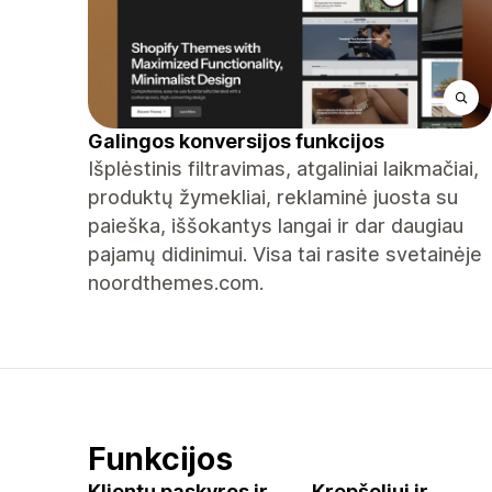
Galingos konversijos funkcijos
Išplėstinis filtravimas, atgaliniai laikmačiai,
produktų žymekliai, reklaminė juosta su
paieška, iššokantys langai ir dar daugiau
pajamų didinimui. Visa tai rasite svetainėje
noordthemes.com.
Funkcijos
Klientų paskyros ir
Krepšeliui ir