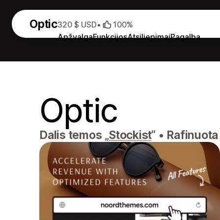
Optic
320 $ USD
•
100%
Apžvalga
Funkcijos
Atsiliepimai
Pagalba
Optic
Dalis temos „
Stockist
“
•
Rafinuota 