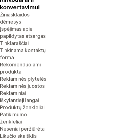
konvertavimui
Žiniasklaidos
dėmesys
Įspėjimas apie
papildytas atsargas
Tinklaraščiai
Tinkinama kontaktų
forma
Rekomenduojami
produktai
Reklaminės plytelės
Reklaminės juostos
Reklaminiai
iškylantieji langai
Produktų ženkleliai
Patikimumo
ženkleliai
Neseniai peržiūrėta
Likučio skaitiklis