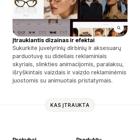
Įtraukiantis dizainas ir efektai
Sukurkite juvelyrinių dirbinių ir aksesuarų
parduotuvę su dideliais reklaminiais
skyriais, slinkties animacijomis, paralaksu,
išryškintais vaizdais ir vaizdo reklaminėmis
juostomis su animuotais pristatymais.
KAS ĮTRAUKTA
Prekybai
Produktų