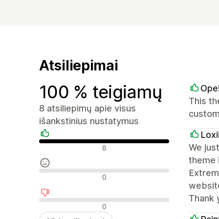
Atsiliepimai
100 % teigiamų
Ope!
This th
8 atsiliepimų apie visus
customi
išankstinius nustatymus
Loxi
Teigiami atsiliepimai
We just
8
theme i
Extreme
Neutralūs atsiliepimai
0
websit
Thank 
Neigiami atsiliepimai
0