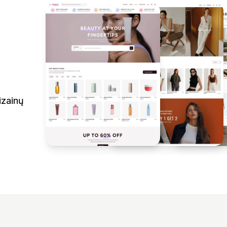
izainų