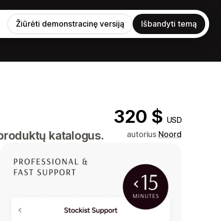
Žiūrėti demonstracinę versiją
Išbandyti temą
320 $
USD
 produktų katalogus.
autorius
Noord