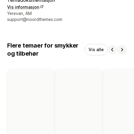
Vis informasjon
Designerens kontaktinfo
Yerevan, AM
support@noordthemes.com
Flere temaer for smykker
Vis alle
og tilbehør