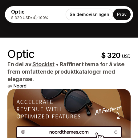
Optic
Se demovisningen
Prøv
$ 320 USD
•
100%
Optic
$ 320
USD
En del av
Stockist
•
Raffinert tema for å vise
frem omfattende produktkataloger med
eleganse.
av
Noord