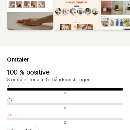
Omtaler
100 % positive
8 omtaler for alle forhåndsinnstillinger
Positive omtaler
8
Nøytrale omtaler
0
Negative omtaler
0