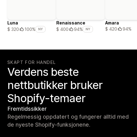
Luna
Renaissance
Amara
$ 420
94%
$ 320
100%
$ 400
94%
NY
NY
SKAPT FOR HANDEL
Verdens beste
nettbutikker bruker
Shopify-temaer
Fremtidssikker
Regelmessig oppdatert og fungerer alltid med
de nyeste Shopify-funksjonene.