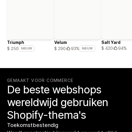
Triumph
Velum
Salt Yard
$ 420
94%
$ 250
$ 290
93%
NIEUW
NIEUW
GEMAAKT VOOR COMMERCE
De beste webshops
wereldwijd gebruiken
Shopify-thema's
Toekomstbestendig