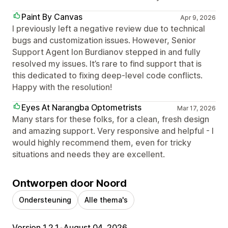
Paint By Canvas
Apr 9, 2026
I previously left a negative review due to technical
bugs and customization issues. However, Senior
Support Agent Ion Burdianov stepped in and fully
resolved my issues. It’s rare to find support that is
this dedicated to fixing deep-level code conflicts.
Happy with the resolution!
Eyes At Narangba Optometrists
Mar 17, 2026
Many stars for these folks, for a clean, fresh design
and amazing support. Very responsive and helpful - I
would highly recommend them, even for tricky
situations and needs they are excellent.
Ontworpen door Noord
Ondersteuning
Alle thema's
Version 1.2.1
•
August 04, 2026