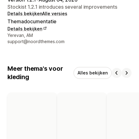
Stockist 1.2.1 introduces several improvements
Details bekijken
Alle versies
Themadocumentatie
Details bekijken
Contactgegevens ontwerper
Yerevan, AM
support@noordthemes.com
Meer thema's voor
Alles bekijken
kleding