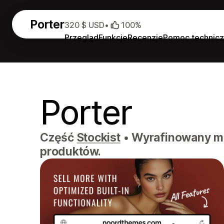
Porter
320 $ USD
•
100%
Przegląd
Funkcje
Recenzje
Pomoc technic
Porter
Część
Stockist
•
Wyrafinowany mot
produktów.