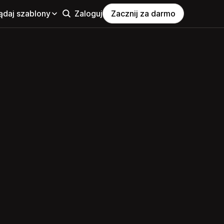
ądaj szablony
Zaloguj
Zacznij za darmo