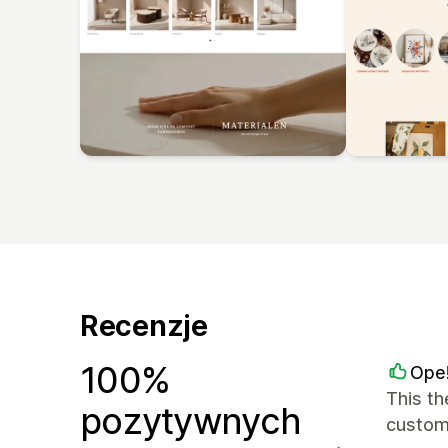
Recenzje
100%
Ope!
This th
pozytywnych
customi