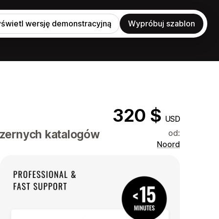
świetl wersję demonstracyjną
Wypróbuj szablon
320 $
USD
szernych katalogów
od:
Noord