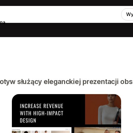
Wy
zna
yw służący eleganckiej prezentacji ob