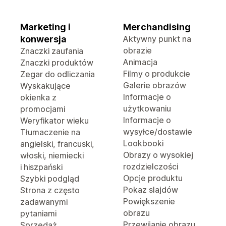
Marketing i
Merchandising
konwersja
Aktywny punkt na
obrazie
Znaczki zaufania
Animacja
Znaczki produktów
Filmy o produkcie
Zegar do odliczania
Galerie obrazów
Wyskakujące
Informacje o
okienka z
użytkowaniu
promocjami
Informacje o
Weryfikator wieku
wysyłce/dostawie
Tłumaczenie na
Lookbooki
angielski, francuski,
Obrazy o wysokiej
włoski, niemiecki
rozdzielczości
i hiszpański
Opcje produktu
Szybki podgląd
Pokaz slajdów
Strona z często
Powiększenie
zadawanymi
obrazu
pytaniami
Przewijanie obrazu
Sprzedaż