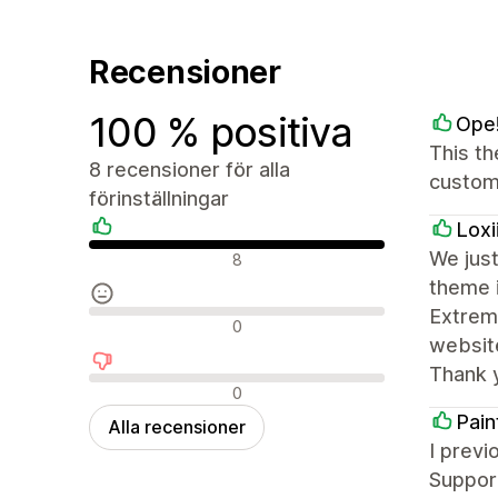
Recensioner
100 % positiva
Ope!
This th
8 recensioner för alla
customi
förinställningar
Loxi
Positiva recensioner
We just
8
theme i
Extreme
Neutrala recensioner
0
websit
Thank 
Negativa recensioner
0
Pain
Alla recensioner
I previ
Support