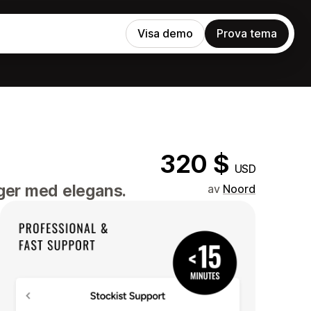
Visa demo
Prova tema
320 $
USD
oger med elegans.
av
Noord