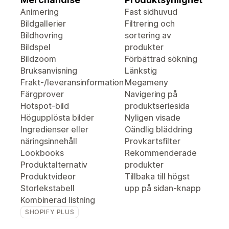
Animering
Fast sidhuvud
Bildgallerier
Filtrering och
Bildhovring
sortering av
Bildspel
produkter
Bildzoom
Förbättrad sökning
Bruksanvisning
Länkstig
Frakt-/leveransinformation
Megameny
Färgprover
Navigering på
Hotspot-bild
produktseriesida
Högupplösta bilder
Nyligen visade
Ingredienser eller
Oändlig bläddring
näringsinnehåll
Provkartsfilter
Lookbooks
Rekommenderade
Produktalternativ
produkter
Produktvideor
Tillbaka till högst
Storlekstabell
upp på sidan-knapp
Kombinerad listning
SHOPIFY PLUS