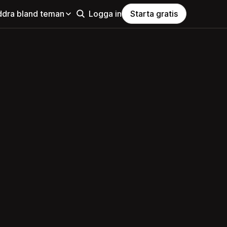
ddra bland teman
Logga in
Starta gratis