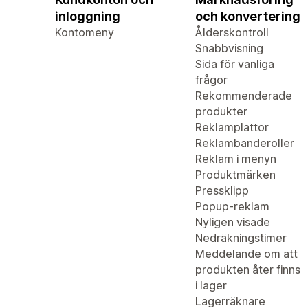
inloggning
och konvertering
Kontomeny
Ålderskontroll
Snabbvisning
Sida för vanliga
frågor
Rekommenderade
produkter
Reklamplattor
Reklambanderoller
Reklam i menyn
Produktmärken
Pressklipp
Popup-reklam
Nyligen visade
Nedräkningstimer
Meddelande om att
produkten åter finns
i lager
Lagerräknare