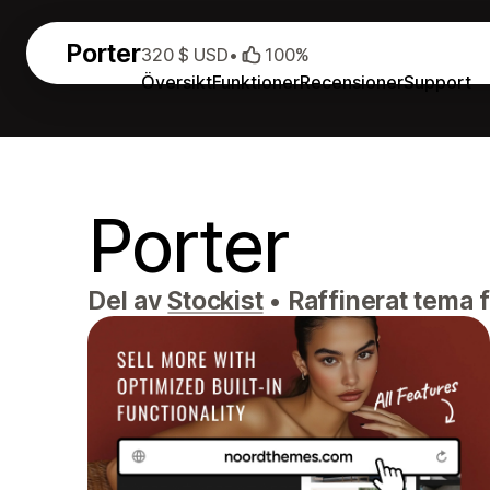
Porter
320 $ USD
•
100%
Översikt
Funktioner
Recensioner
Support
Porter
Del av
Stockist
•
Raffinerat tema 