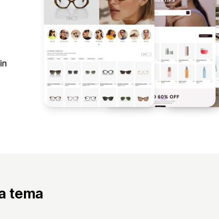
in
ta tema