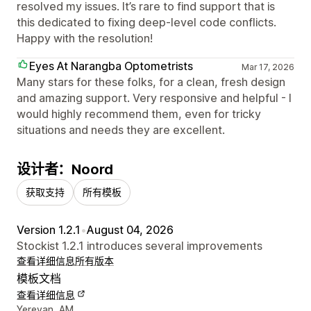
resolved my issues. It’s rare to find support that is
this dedicated to fixing deep-level code conflicts.
Happy with the resolution!
Eyes At Narangba Optometrists
Mar 17, 2026
Many stars for these folks, for a clean, fresh design
and amazing support. Very responsive and helpful - I
would highly recommend them, even for tricky
situations and needs they are excellent.
设计者：Noord
获取支持
所有模板
Version 1.2.1
•
August 04, 2026
Stockist 1.2.1 introduces several improvements
查看详细信息
所有版本
模板文档
查看详细信息
设计师联系方式
Yerevan, AM