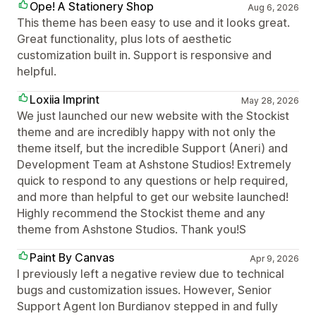
Ope! A Stationery Shop
Aug 6, 2026
This theme has been easy to use and it looks great.
Great functionality, plus lots of aesthetic
customization built in. Support is responsive and
helpful.
Loxiia Imprint
May 28, 2026
We just launched our new website with the Stockist
theme and are incredibly happy with not only the
theme itself, but the incredible Support (Aneri) and
Development Team at Ashstone Studios! Extremely
quick to respond to any questions or help required,
and more than helpful to get our website launched!
Highly recommend the Stockist theme and any
theme from Ashstone Studios. Thank you!S
Paint By Canvas
Apr 9, 2026
I previously left a negative review due to technical
bugs and customization issues. However, Senior
Support Agent Ion Burdianov stepped in and fully