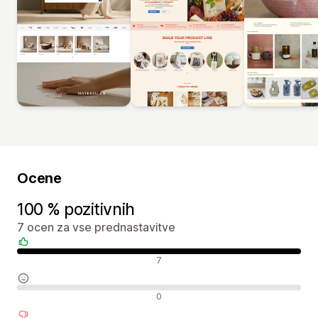
Ocene
100 % pozitivnih
7 ocen za vse prednastavitve
Pozitivne ocene
7
Nevtralne ocene
0