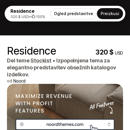
Residence
Ogled predstavitve
Preizkusi
320 $ USD
•
100%
Residence
320 $
USD
Del teme
Stockist
•
Izpopolnjena tema za
elegantno predstavitev obsežnih katalogov
izdelkov.
od
Noord