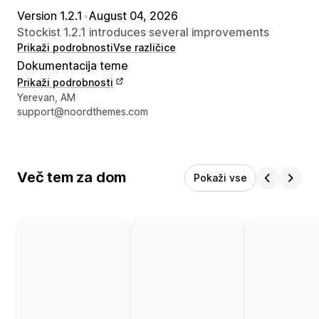
Version 1.2.1
•
August 04, 2026
Stockist 1.2.1 introduces several improvements
Prikaži podrobnosti
Vse različice
Dokumentacija teme
Prikaži podrobnosti
Podatki za stik z oblikovalcem
Yerevan, AM
support@noordthemes.com
Več tem za dom
Pokaži vse