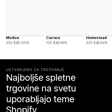
Modiva
Carrara
Homestead
350 $
100%
100 $
96%
420 $
94%
USTVARJENO ZA TRGOVANJE
Najboljše spletne
trgovine na svetu
uporabljajo teme
Shopify