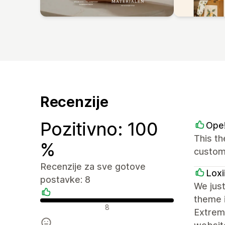
Recenzije
Pozitivno: 100
Ope!
This th
%
customi
Recenzije za sve gotove
Loxi
postavke: 8
We just
theme i
Pozitivne recenzije
8
Extreme