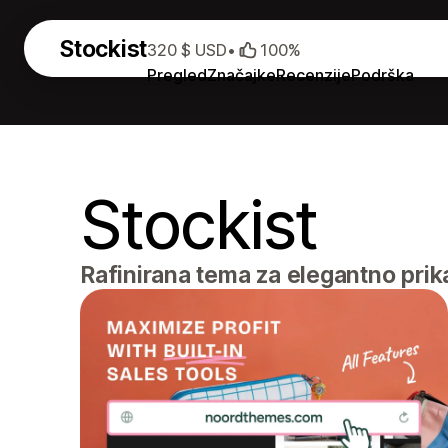
Stockist
320 $ USD
•
100%
Pregled
Značajke
Recenzije
Podrška
Stockist
Rafinirana tema za elegantno prik