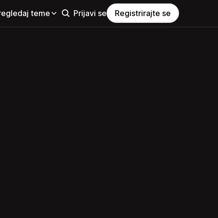
regledaj teme
Prijavi se
Registrirajte se