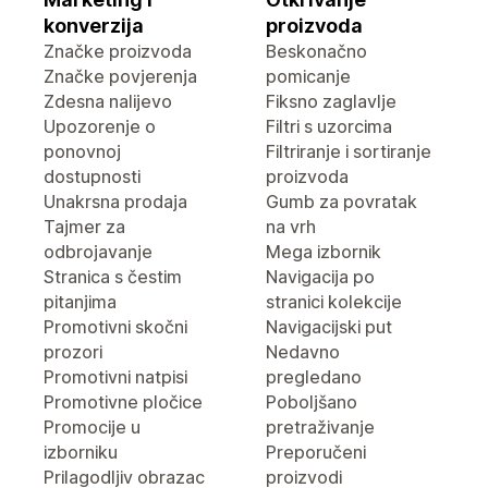
konverzija
proizvoda
Značke proizvoda
Beskonačno
Značke povjerenja
pomicanje
Zdesna nalijevo
Fiksno zaglavlje
Upozorenje o
Filtri s uzorcima
ponovnoj
Filtriranje i sortiranje
dostupnosti
proizvoda
Unakrsna prodaja
Gumb za povratak
Tajmer za
na vrh
odbrojavanje
Mega izbornik
Stranica s čestim
Navigacija po
pitanjima
stranici kolekcije
Promotivni skočni
Navigacijski put
prozori
Nedavno
Promotivni natpisi
pregledano
Promotivne pločice
Poboljšano
Promocije u
pretraživanje
izborniku
Preporučeni
Prilagodljiv obrazac
proizvodi