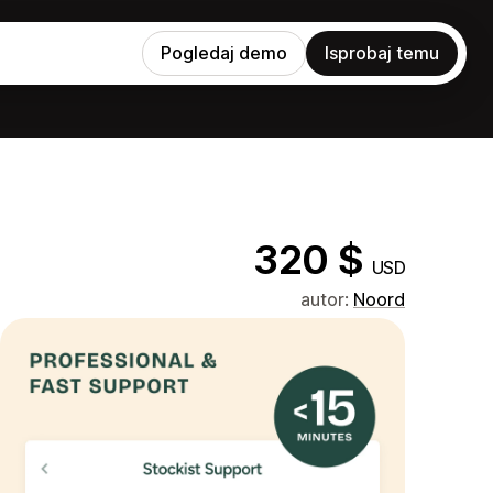
Pogledaj demo
Isprobaj temu
320 $
USD
autor:
Noord