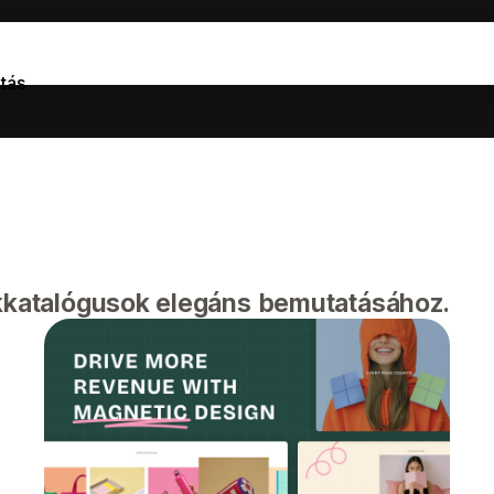
tás
ékkatalógusok elegáns bemutatásához.