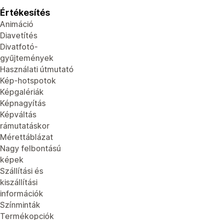
Értékesítés
Animáció
Diavetítés
Divatfotó-
gyűjtemények
Használati útmutató
Kép-hotspotok
Képgalériák
Képnagyítás
Képváltás
rámutatáskor
Mérettáblázat
Nagy felbontású
képek
Szállítási és
kiszállítási
információk
Színminták
Termékopciók