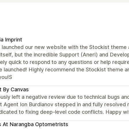
ia Imprint
 launched our new website with the Stockist theme a
tself, but the incredible Support (Aneri) and Deve
ly quick to respond to any questions or help require
e launched! Highly recommend the Stockist theme a
you!S
t By Canvas
ously left a negative review due to technical bugs a
 Agent Ion Burdianov stepped in and fully resolved my
dicated to fixing deep-level code conflicts. Happy wi
 At Narangba Optometrists