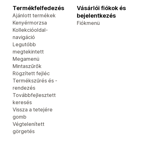
Termékfelfedezés
Vásárlói fiókok és
Ajánlott termékek
bejelentkezés
Kenyérmorzsa
Fiókmenü
Kollekcióoldal-
navigáció
Legutóbb
megtekintett
Megamenü
Mintaszűrők
Rögzített fejléc
Termékszűrés és -
rendezés
Továbbfejlesztett
keresés
Vissza a tetejére
gomb
Végtelenített
görgetés