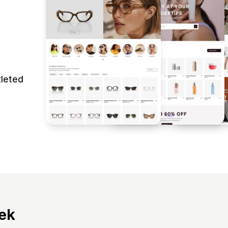
zleted
tek