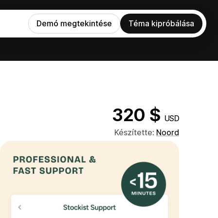
Demó megtekintése
Téma kipróbálása
320 $
USD
Készítette:
Noord