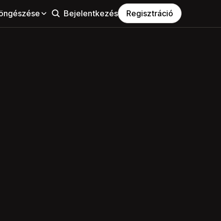
öngészése
Bejelentkezés
Regisztráció