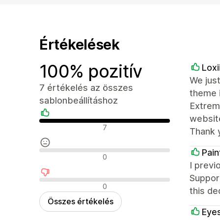
Értékelések
100% pozitív
Loxi
We just
7 értékelés az összes
theme i
sablonbeállításhoz
Extreme
websit
Pozitív értékelések
7
Thank 
Pain
Semleges értékelések
0
I previ
Support
Negatív értékelések
0
this de
Összes értékelés
Eyes