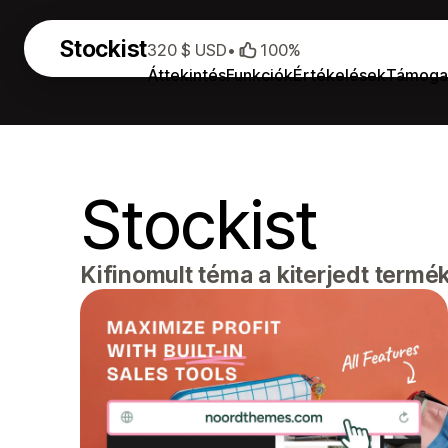
Stockist
320 $ USD
•
100%
Áttekintés
Funkciók
Értékelések
Támoga
Stockist
Kifinomult téma a kiterjedt term