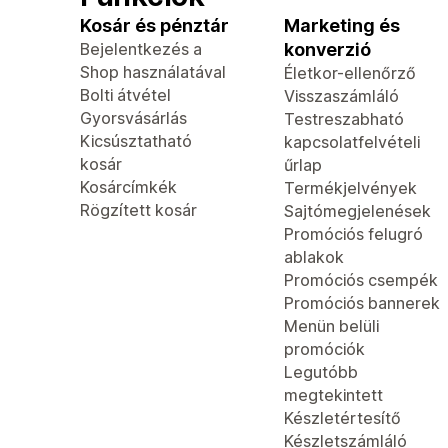
Kosár és pénztár
Marketing és
Bejelentkezés a
konverzió
Shop használatával
Életkor-ellenőrző
Bolti átvétel
Visszaszámláló
Gyorsvásárlás
Testreszabható
Kicsúsztatható
kapcsolatfelvételi
kosár
űrlap
Kosárcímkék
Termékjelvények
Rögzített kosár
Sajtómegjelenések
Promóciós felugró
ablakok
Promóciós csempék
Promóciós bannerek
Menün belüli
promóciók
Legutóbb
megtekintett
Készletértesítő
Készletszámláló