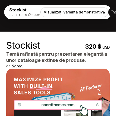
Stockist
Vizualizați varianta demonstrativă
În
320 $ USD
•
100%
Stockist
320 $
USD
Temă rafinată pentru prezentarea elegantă a
unor cataloage extinse de produse.
de
Noord