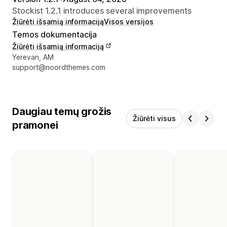
Stockist 1.2.1 introduces several improvements
Žiūrėti išsamią informaciją
Visos versijos
Temos dokumentacija
Žiūrėti išsamią informaciją
Kūrėjo kontaktiniai duomenys
Yerevan, AM
support@noordthemes.com
Daugiau temų grožis
Žiūrėti visus
pramonei