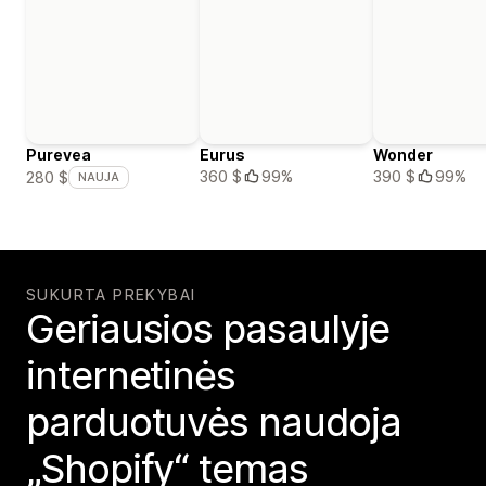
Purevea
Eurus
Wonder
360 $
99%
390 $
99%
280 $
NAUJA
SUKURTA PREKYBAI
Geriausios pasaulyje
internetinės
parduotuvės naudoja
„Shopify“ temas