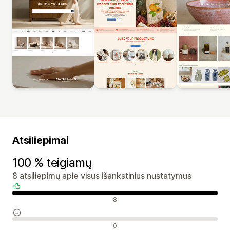
Atsiliepimai
100 % teigiamų
8 atsiliepimų apie visus išankstinius nustatymus
Teigiami atsiliepimai
8
Neutralūs atsiliepimai
0