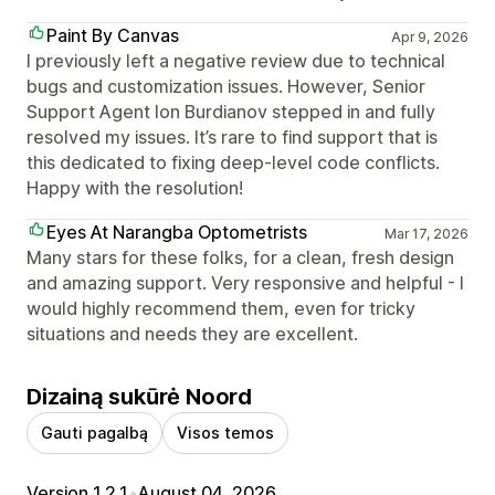
Paint By Canvas
Apr 9, 2026
I previously left a negative review due to technical
bugs and customization issues. However, Senior
Support Agent Ion Burdianov stepped in and fully
resolved my issues. It’s rare to find support that is
this dedicated to fixing deep-level code conflicts.
Happy with the resolution!
Eyes At Narangba Optometrists
Mar 17, 2026
Many stars for these folks, for a clean, fresh design
and amazing support. Very responsive and helpful - I
would highly recommend them, even for tricky
situations and needs they are excellent.
Dizainą sukūrė Noord
Gauti pagalbą
Visos temos
Version 1.2.1
•
August 04, 2026