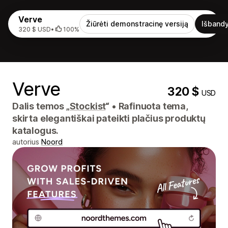
Verve
Žiūrėti demonstracinę versiją
Išbandy
320 $ USD
•
100%
Verve
320 $
USD
Dalis temos „
Stockist
“
•
Rafinuota tema,
skirta elegantiškai pateikti plačius produktų
katalogus.
autorius
Noord