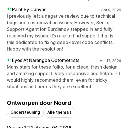
Paint By Canvas
Apr 9, 2026
I previously left a negative review due to technical
bugs and customization issues. However, Senior
Support Agent Ion Burdianov stepped in and fully
resolved my issues. It’s rare to find support that is
this dedicated to fixing deep-level code conflicts.
Happy with the resolution!
Eyes At Narangba Optometrists
Mar 17, 2026
Many stars for these folks, for a clean, fresh design
and amazing support. Very responsive and helpful - I
would highly recommend them, even for tricky
situations and needs they are excellent.
Ontworpen door Noord
Ondersteuning
Alle thema's
Version 1.2.1
•
August 04, 2026