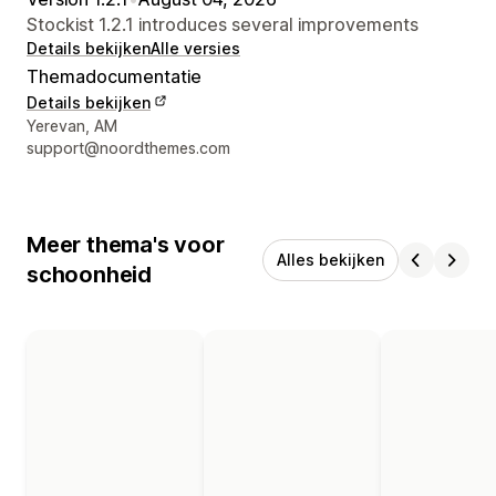
Stockist 1.2.1 introduces several improvements
Details bekijken
Alle versies
Themadocumentatie
Details bekijken
Contactgegevens ontwerper
Yerevan, AM
support@noordthemes.com
Meer thema's voor
Alles bekijken
schoonheid