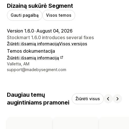
Dizainą sukūrė Segment
Gauti pagalbą
Visos temos
Version 1.6.0
•
August 04, 2026
Stockmart 1.6.0 introduces several fixes
Žiūrėti išsamią informaciją
Visos versijos
Temos dokumentacija
Žiūrėti išsamią informaciją
Kūrėjo kontaktiniai duomenys
Valletta, AM
support@madebysegment.com
Daugiau temų
Žiūrėti visus
augintiniams pramonei