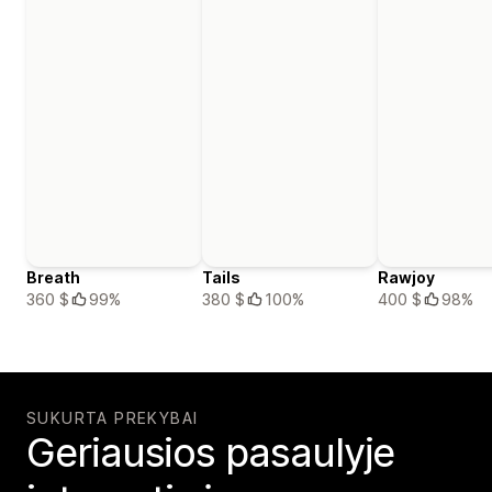
Breath
Tails
Rawjoy
360 $
99%
380 $
100%
400 $
98%
SUKURTA PREKYBAI
Geriausios pasaulyje