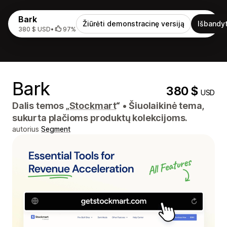
Bark
Žiūrėti demonstracinę versiją
Išbandyt
380 $ USD
•
97%
Bark
380 $
USD
Dalis temos „
Stockmart
“
•
Šiuolaikinė tema,
sukurta plačioms produktų kolekcijoms.
autorius
Segment