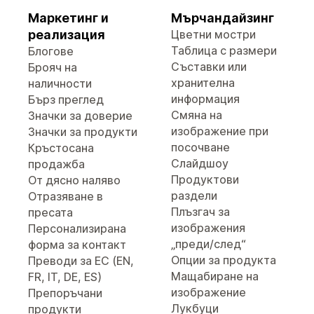
Маркетинг и
Мърчандайзинг
реализация
Цветни мостри
Таблица с размери
Блогове
Съставки или
Брояч на
хранителна
наличности
информация
Бърз преглед
Смяна на
Значки за доверие
изображение при
Значки за продукти
посочване
Кръстосана
Слайдшоу
продажба
Продуктови
От дясно наляво
раздели
Отразяване в
Плъзгач за
пресата
изображения
Персонализирана
„преди/след“
форма за контакт
Опции за продукта
Преводи за ЕС (EN,
Мащабиране на
FR, IT, DE, ES)
изображение
Препоръчани
Лукбуци
продукти