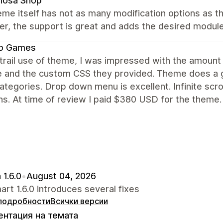
mosa Shop
me itself has not as many modification options as t
, the support is great and adds the desired modules
o Games
trail use of theme, I was impressed with the amount
e and the custom CSS they provided. Theme does a gr
tegories. Drop down menu is excellent. Infinite scro
ns. At time of review I paid $380 USD for the theme.
 1.6.0
•
August 04, 2026
rt 1.6.0 introduces several fixes
подробности
Всички версии
нтация на темата