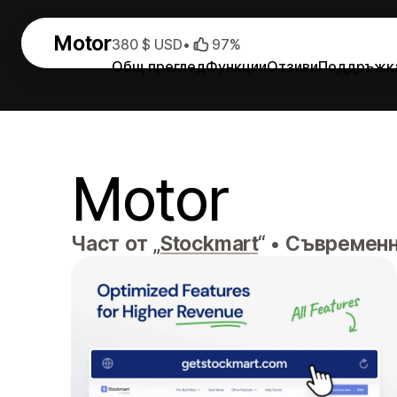
Motor
380 $ USD
•
97%
Общ преглед
Функции
Отзиви
Поддръжк
Motor
Част от „
Stockmart
“
•
Съвременна