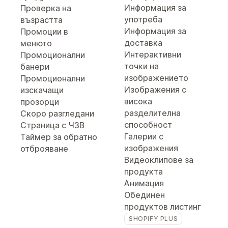
Информация за
Проверка на
употреба
възрастта
Информация за
Промоции в
доставка
менюто
Интерактивни
Промоционални
точки на
банери
изображението
Промоционални
Изображения с
изскачащи
висока
прозорци
разделителна
Скоро разгледани
способност
Страница с ЧЗВ
Галерии с
Таймер за обратно
изображения
отброяване
Видеоклипове за
продукта
Анимация
Обединен
продуктов листинг
SHOPIFY PLUS