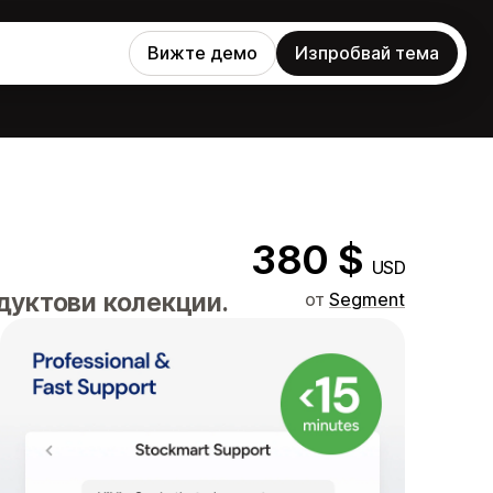
Вижте демо
Изпробвай тема
380 $
USD
дуктови колекции.
от
Segment