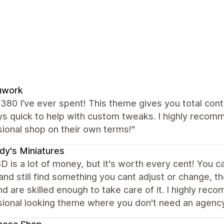
uwork
380 I’ve ever spent! This theme gives you total cont
s quick to help with custom tweaks. I highly recomm
ional shop on their own terms!"
y's Miniatures
 is a lot of money, but it's worth every cent! You c
 and still find something you cant adjust or change, 
nd are skilled enough to take care of it. I highly re
ional looking theme where you don't need an agency 