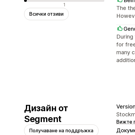
Bel
Отрицателни отзиви
1
The the
Всички отзиви
However
Gen
During 
for fre
many ca
additio
Дизайн от
Version
Stockma
Segment
Вижте 
Докуме
Получаване на поддръжка