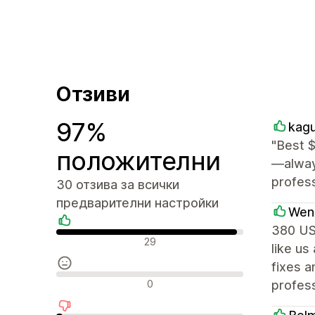
Отзиви
97%
kag
"Best $
положителни
—alway
profess
30 отзива за всички
предварителни настройки
Wend
380 USD
Положителни отзиви
29
like us
fixes a
Неутрални отзиви
0
profess