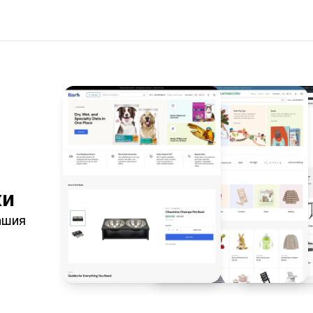
ки
Вашия