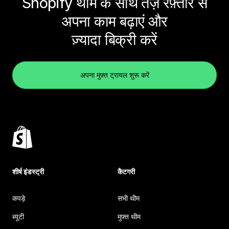
Shopify थीम के साथ तेज़ रफ़्तार से
अपना काम बढ़ाएं और
ज़्यादा बिक्री करें
अपना मुफ़्त ट्रायल शुरू करें
शीर्ष इंडस्ट्री
कैटगरी
कपड़े
सभी थीम
ब्यूटी
मुफ़्त थीम