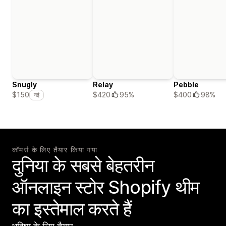
Snugly
Relay
Pebble
$420
95%
$400
98%
$150
नई
कॉमर्स के लिए तैयार किया गया
दुनिया के सबसे बेहतरीन
ऑनलाइन स्टोर Shopify थीम
का इस्तेमाल करते हैं