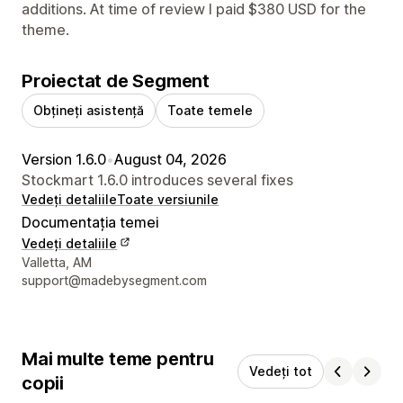
additions. At time of review I paid $380 USD for the
theme.
Proiectat de Segment
Obțineți asistență
Toate temele
Version 1.6.0
•
August 04, 2026
Stockmart 1.6.0 introduces several fixes
Vedeți detaliile
Toate versiunile
Documentația temei
Vedeți detaliile
Detaliile de contact ale designerului
Valletta, AM
support@madebysegment.com
Mai multe teme pentru
Vedeți tot
copii