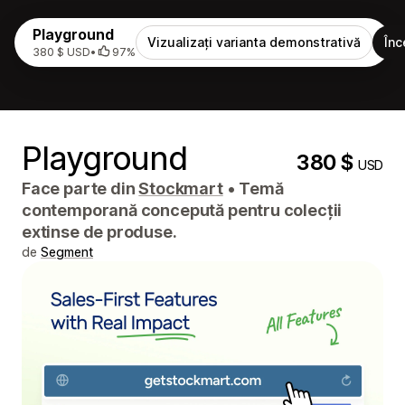
Playground
Vizualizați varianta demonstrativă
Înc
380 $ USD
•
97%
Playground
380 $
USD
Face parte din
Stockmart
•
Temă
contemporană concepută pentru colecții
extinse de produse.
de
Segment