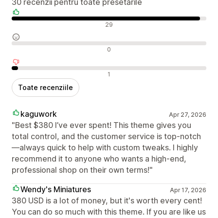
30 recenzii pentru toate presetările
Recenzii pozitive
29
Recenzii neutre
0
Recenzii negative
1
Toate recenziile
kaguwork
Apr 27, 2026
"Best $380 I’ve ever spent! This theme gives you
total control, and the customer service is top-notch
—always quick to help with custom tweaks. I highly
recommend it to anyone who wants a high-end,
professional shop on their own terms!"
Wendy's Miniatures
Apr 17, 2026
380 USD is a lot of money, but it's worth every cent!
You can do so much with this theme. If you are like us