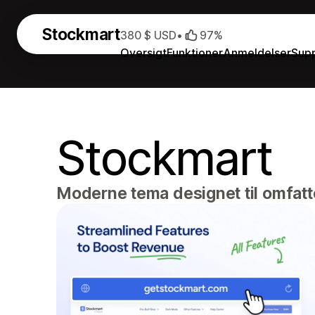
Stockmart
380 $ USD
•
97%
Oversigt
Funktioner
Anmeldelser
Sup
Stockmart
Moderne tema designet til omfatt