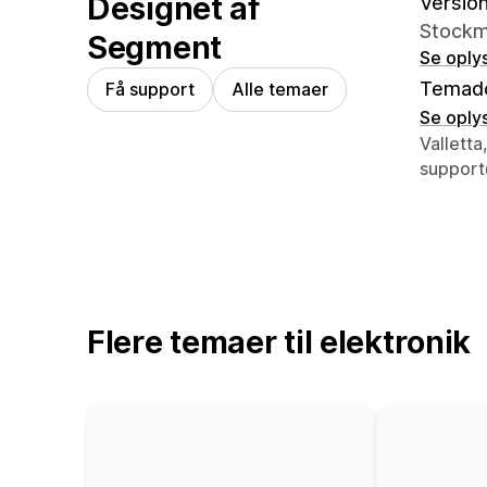
Designet af
Version
Stockma
Segment
Se oply
Temad
Få support
Alle temaer
Se oply
Se konta
Valletta
suppor
Flere temaer til elektronik