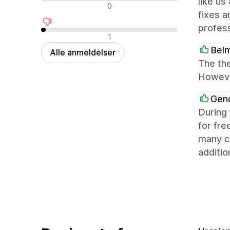
like us
Neutrale anmeldelser
0
fixes a
profess
Negative anmeldelser
1
Bel
Alle anmeldelser
The the
However
Gen
During 
for fre
many ca
additio