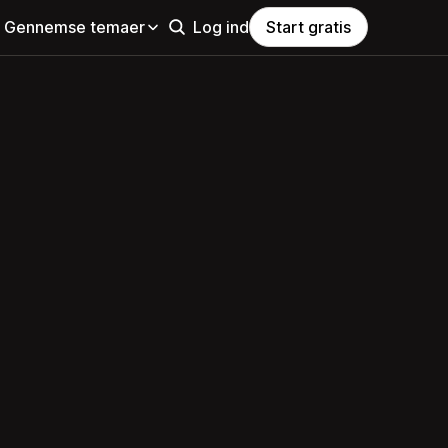
Gennemse temaer
Log ind
Start gratis