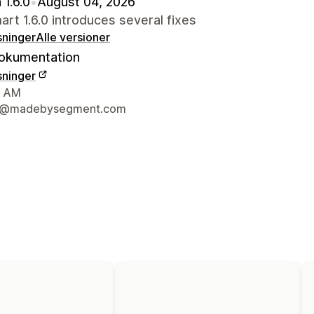
 1.6.0
•
August 04, 2026
rt 1.6.0 introduces several fixes
sninger
Alle versioner
okumentation
sninger
ktoplysninger
, AM
t@madebysegment.com