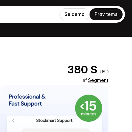
Se demo
Prøv tema
380 $
USD
af
Segment