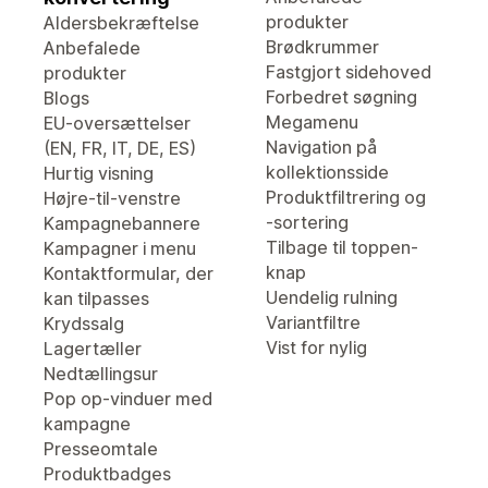
produkter
Aldersbekræftelse
Brødkrummer
Anbefalede
Fastgjort sidehoved
produkter
Forbedret søgning
Blogs
Megamenu
EU-oversættelser
Navigation på
(EN, FR, IT, DE, ES)
kollektionsside
Hurtig visning
Produktfiltrering og
Højre-til-venstre
-sortering
Kampagnebannere
Tilbage til toppen-
Kampagner i menu
knap
Kontaktformular, der
Uendelig rulning
kan tilpasses
Variantfiltre
Krydssalg
Vist for nylig
Lagertæller
Nedtællingsur
Pop op-vinduer med
kampagne
Presseomtale
Produktbadges