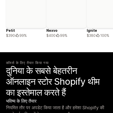
Petit
Nexvo
Ignite
$390
99%
$400
99%
$380
100%
कॉमर्स के लिए तैयार किया गया
दुनिया के सबसे बेहतरीन
ऑनलाइन स्टोर Shopify थीम
का इस्तेमाल करते हैं
भविष्य के लिए तैयार
नियमित तौर पर अपडेट किया जाता है और हमेशा Shopify की