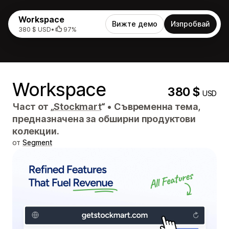
Workspace
Вижте демо
Изпробвай
380 $ USD
•
97%
Workspace
380 $
USD
Част от „
Stockmart
“
•
Съвременна тема,
предназначена за обширни продуктови
колекции.
от
Segment