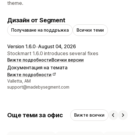
theme.
Дизайн от Segment
Получаване на поддръжка
Всички теми
Version 1.6.0
•
August 04, 2026
Stockmart 1.6.0 introduces several fixes
Вижте подробности
Всички версии
Документация на темата
Вижте подробности
Данни за връзка с дизайнера
Valletta, AM
support@madebysegment.com
Още теми за офис
Вижте всички