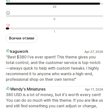
Положителни отзиви
29
Неутрални отзиви
0
Отрицателни отзиви
1
Всички отзиви
kaguwork
Apr 27, 2026
"Best $380 I’ve ever spent! This theme gives you
total control, and the customer service is top-notch
—always quick to help with custom tweaks. I highly
recommend it to anyone who wants a high-end,
professional shop on their own terms!"
Wendy's Miniatures
Apr 17, 2026
380 USD is a lot of money, but it's worth every cent!
You can do so much with this theme. If you are like us
and still find something you cant adjust or change,