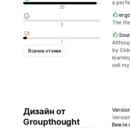
a perfe
Положителни отзиви
20
ergo
The the
Неутрални отзиви
0
Sou
Отрицателни отзиви
1
Althoug
by Gide
Всички отзиви
learnin
sell my
Дизайн от
Version
Version
Groupthought
Вижте 