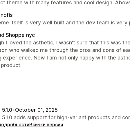
ct theme with many features and cool design. Above 
nofis
me itself is very well built and the dev team is very 
nd Shoppe nyc
h I loved the asthetic, I wasn't sure that this was t
on who walked me through the pros and cons of each
g experience. Now I am not only happy with the asthet
 product.
 5.1.0
•
October 01, 2025
 5.1.0 adds support for high-variant products and co
подробности
Всички версии