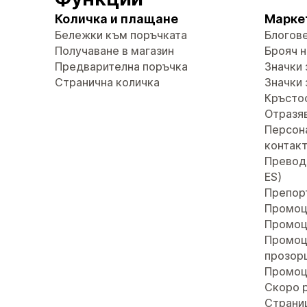
Количка и плащане
Марке
Бележки към поръчката
Блогов
Получаване в магазин
Брояч н
Предварителна поръчка
Значки 
Странична количка
Значки 
Кръсто
Отразяв
Персон
контак
Преводи 
ES)
Препор
Промоц
Промоц
Промоц
прозор
Промоц
Скоро 
Страни