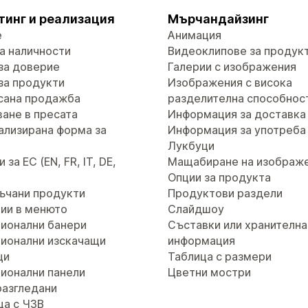
тинг и реализация
Мърчандайзинг
е
Анимация
а наличности
Видеоклипове за продук
за доверие
Галерии с изображения
за продукти
Изображения с висока
сана продажба
разделителна способнос
ане в пресата
Информация за доставка
ализирана форма за
Информация за употреба
т
Лукбуци
за ЕС (EN, FR, IT, DE,
Мащабиране на изображ
Опции за продукта
ъчани продукти
Продуктови раздели
ии в менюто
Слайдшоу
ионални банери
Съставки или хранителна
ионални изскачащи
информация
ци
Таблица с размери
ионални панели
Цветни мостри
разгледани
ца с ЧЗВ