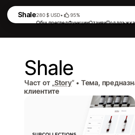
Shale
280 $ USD
•
95%
Общ преглед
Функции
Отзиви
Поддръжка
Shale
Част от „
Story
“
•
Тема, предназна
клиентите