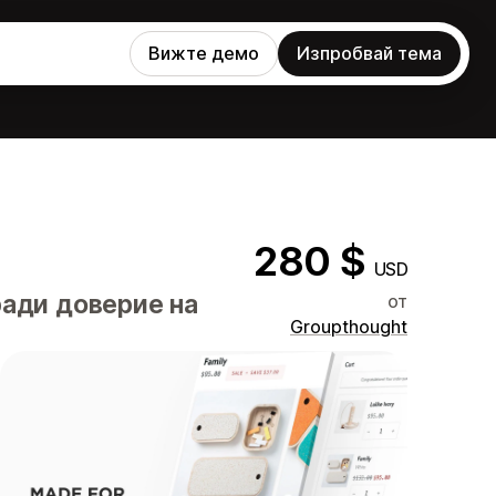
Вижте демо
Изпробвай тема
280 $
USD
ради доверие на
от
Groupthought