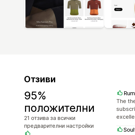
Отзиви
95%
Rum
The the
положителни
subscri
excelle
21 отзива за всички
предварителни настройки
Soul