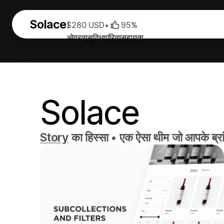
Solace
$280 USD
•
95%
ओवरव्यू
सुविधाएं
रिव्यू
सहायता
Solace
Story
का हिस्सा
•
एक ऐसा थीम जो आपके ब्रांड