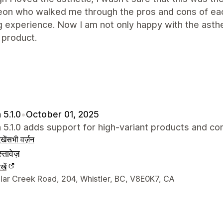
on who walked me through the pros and cons of each
g experience. Now I am not only happy with the asthet
 product.
 5.1.0
•
October 01, 2025
 5.1.0 adds support for high-variant products and co
खें
सभी वर्ज़न
्तावेज़
खें
े संपर्क की जानकारी
llar Creek Road, 204, Whistler, BC, V8E0K7, CA