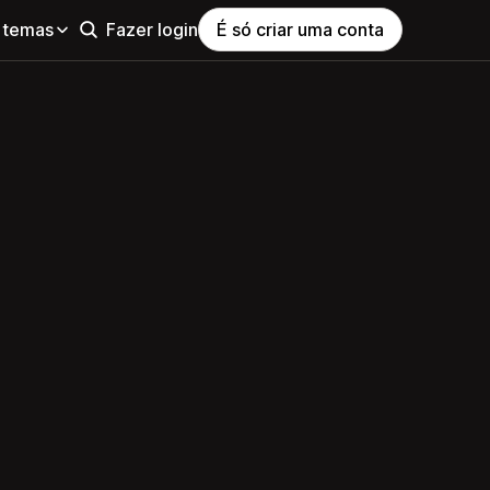
 temas
Fazer login
É só criar uma conta