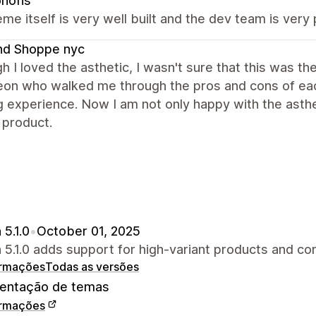
nofis
me itself is very well built and the dev team is very 
nd Shoppe nyc
h I loved the asthetic, I wasn't sure that this was t
on who walked me through the pros and cons of each
g experience. Now I am not only happy with the asthet
 product.
 5.1.0
•
October 01, 2025
 5.1.0 adds support for high-variant products and co
ormações
Todas as versões
ntação de temas
ormações