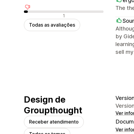
ergo
The the
Avaliações negativas
1
Sou
Todas as avaliações
Althoug
by Gide
learnin
sell my
Design de
Version
Version
Groupthought
Ver inf
Docume
Receber atendimento
Ver inf
Todos os temas