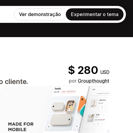
Ver demonstração
Experimentar o tema
$ 280
USD
 cliente.
por
Groupthought