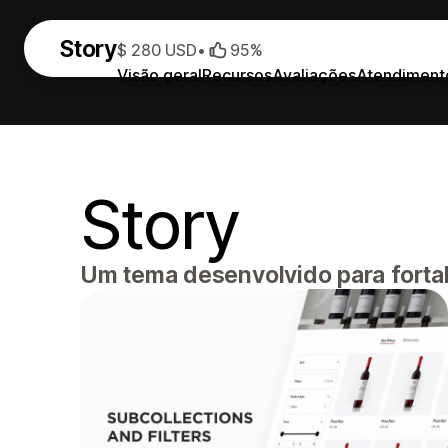
Story
$ 280 USD
•
95%
Visão geral
Recursos
Avaliações
Atendiment
Story
Um tema desenvolvido para fortale