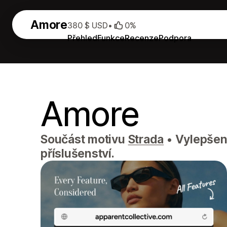
Amore
380 $ USD
•
0%
Přehled
Funkce
Recenze
Podpora
Amore
Součást motivu
Strada
•
Vylepšený
příslušenství.