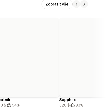
Zobrazit vše
atnik
Sapphire
0 $
94%
320 $
93%