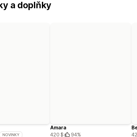
ky a doplňky
Amara
Be
420 $
94%
42
NOVINKY