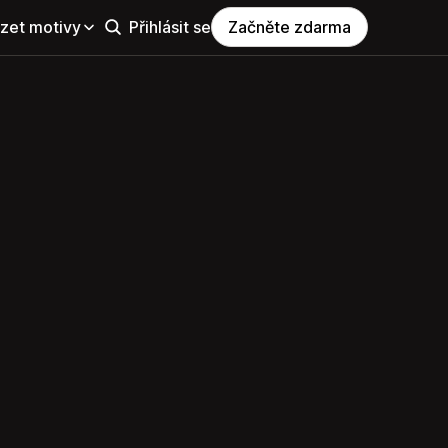
zet motivy
Přihlásit se
Začněte zdarma