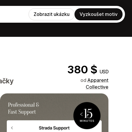
Zobrazit ukázku
Vyzkoušet motiv
380 $
USD
ačky
od
Apparent
Collective