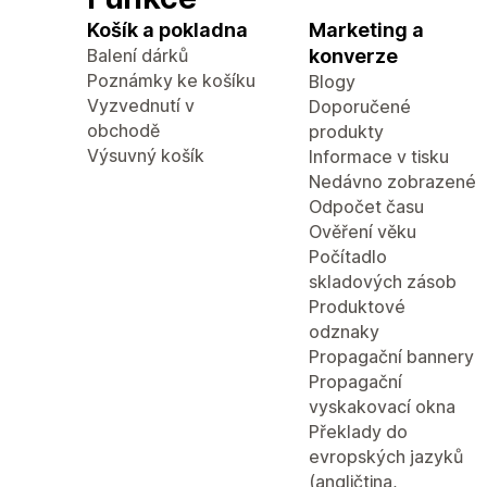
Košík a pokladna
Marketing a
Balení dárků
konverze
Poznámky ke košíku
Blogy
Vyzvednutí v
Doporučené
obchodě
produkty
Výsuvný košík
Informace v tisku
Nedávno zobrazené
Odpočet času
Ověření věku
Počítadlo
skladových zásob
Produktové
odznaky
Propagační bannery
Propagační
vyskakovací okna
Překlady do
evropských jazyků
(angličtina,