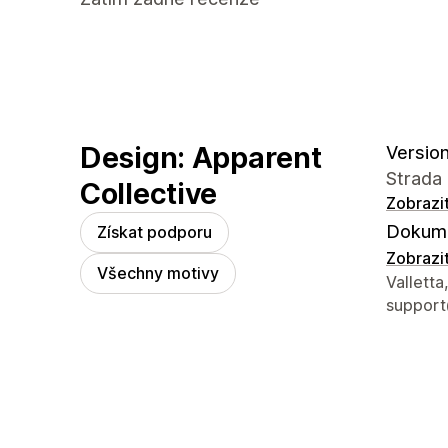
Design: Apparent
Version 
Strada 
Collective
Zobrazi
Dokume
Získat podporu
Zobrazi
Všechny motivy
Kontaktn
Valletta
support