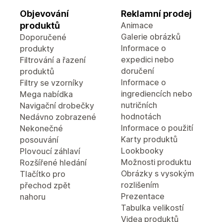
Objevování
Reklamní prodej
produktů
Animace
Galerie obrázků
Doporučené
Informace o
produkty
expedici nebo
Filtrování a řazení
doručení
produktů
Informace o
Filtry se vzorníky
ingrediencích nebo
Mega nabídka
nutričních
Navigační drobečky
hodnotách
Nedávno zobrazené
Informace o použití
Nekonečné
Karty produktů
posouvání
Lookbooky
Plovoucí záhlaví
Možnosti produktu
Rozšířené hledání
Obrázky s vysokým
Tlačítko pro
rozlišením
přechod zpět
Prezentace
nahoru
Tabulka velikostí
Videa produktů