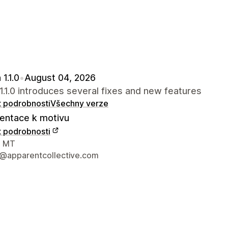
1.1.0
•
August 04, 2026
1.1.0 introduces several fixes and new features
t podrobnosti
Všechny verze
ntace k motivu
t podrobnosti
í údaje designéra
, MT
@apparentcollective.com