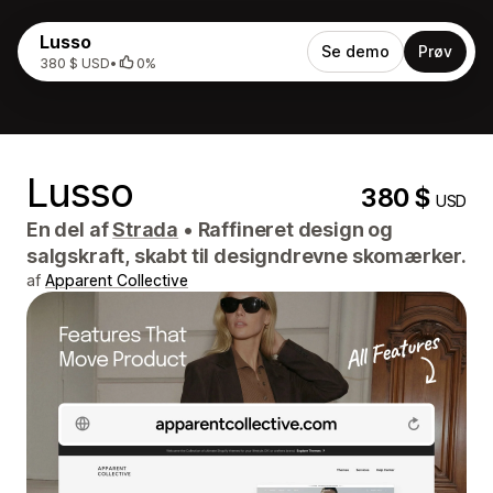
Lusso
Se demo
Prøv
380 $ USD
•
0%
Lusso
380 $
USD
En del af
Strada
•
Raffineret design og
salgskraft, skabt til designdrevne skomærker.
af
Apparent Collective