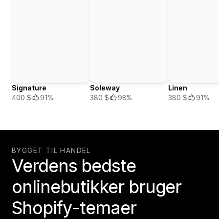
Signature
Soleway
Linen
400 $
91%
380 $
98%
380 $
91%
BYGGET TIL HANDEL
Verdens bedste
onlinebutikker bruger
Shopify-temaer