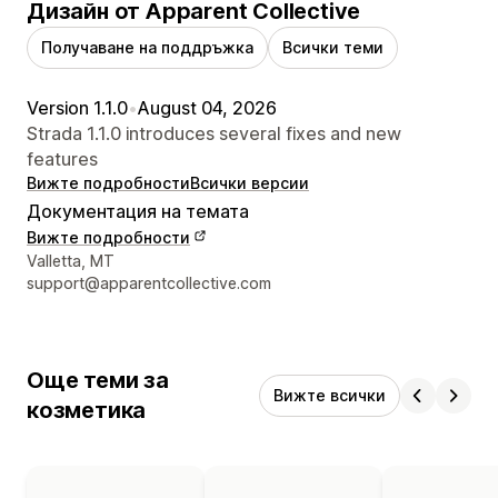
Дизайн от Apparent Collective
Получаване на поддръжка
Всички теми
Version 1.1.0
•
August 04, 2026
Strada 1.1.0 introduces several fixes and new
features
Вижте подробности
Всички версии
Документация на темата
Вижте подробности
Данни за връзка с дизайнера
Valletta, MT
support@apparentcollective.com
Още теми за
Вижте всички
козметика