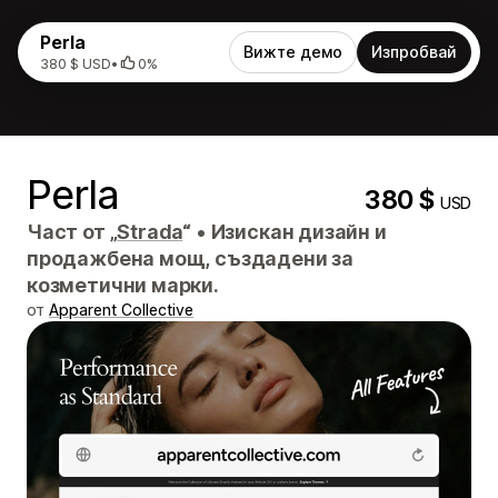
Perla
Вижте демо
Изпробвай
380 $ USD
•
0%
Perla
380 $
USD
Част от „
Strada
“
•
Изискан дизайн и
продажбена мощ, създадени за
козметични марки.
от
Apparent Collective