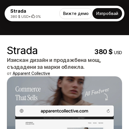
Strada
Вижте демо
Изпробвай
380 $ USD
•
0%
Strada
380 $
USD
Изискан дизайн и продажбена мощ,
създадени за марки облекла.
от
Apparent Collective