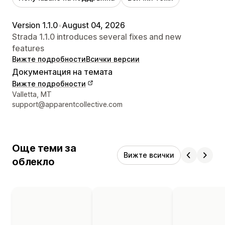
Version 1.1.0
•
August 04, 2026
Strada 1.1.0 introduces several fixes and new
features
Вижте подробности
Всички версии
Документация на темата
Вижте подробности
Данни за връзка с дизайнера
Valletta, MT
support@apparentcollective.com
Още теми за
Вижте всички
облекло