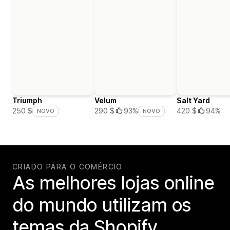
Triumph
Velum
Salt Yard
420 $
94%
250 $
290 $
93%
NOVO
NOVO
CRIADO PARA O COMÉRCIO
As melhores lojas online
do mundo utilizam os
temas da Shopify