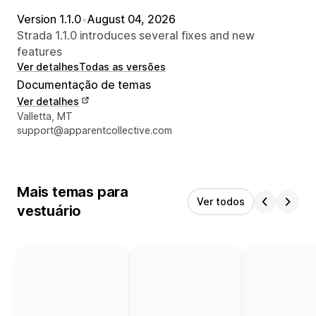
Version 1.1.0
•
August 04, 2026
Strada 1.1.0 introduces several fixes and new
features
Ver detalhes
Todas as versões
Documentação de temas
Ver detalhes
Detalhes de contacto do designer
Valletta, MT
support@apparentcollective.com
Mais temas para
Ver todos
vestuário