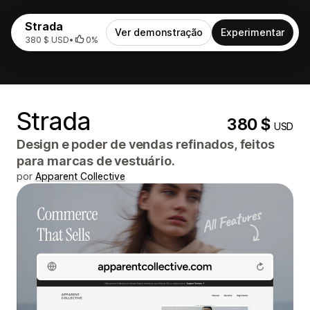
Strada
Ver demonstração
Experimentar
380 $ USD
•
0%
Strada
380 $
USD
Design e poder de vendas refinados, feitos
para marcas de vestuário.
por
Apparent Collective