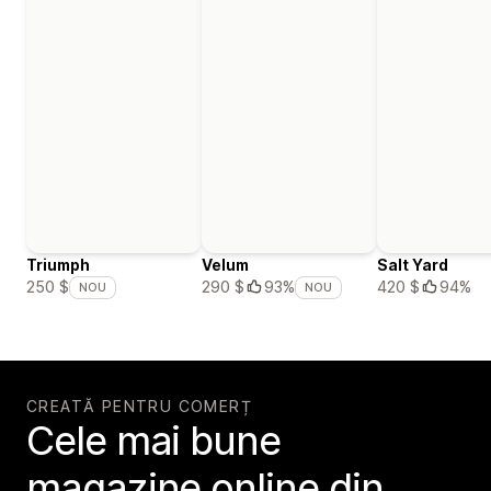
Triumph
Velum
Salt Yard
420 $
94%
250 $
290 $
93%
NOU
NOU
CREATĂ PENTRU COMERȚ
Cele mai bune
magazine online din