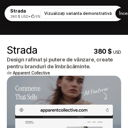
Strada
Vizualizați varianta demonstrativă
Înce
380 $ USD
•
0%
Strada
380 $
USD
Design rafinat și putere de vânzare, create
pentru branduri de îmbrăcăminte.
de
Apparent Collective