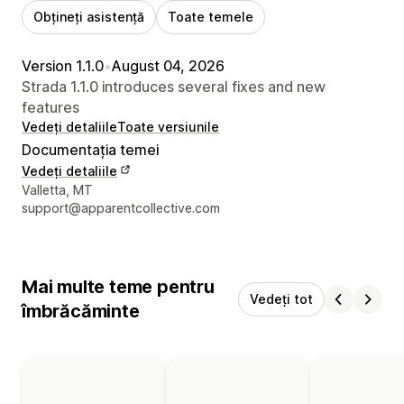
Obțineți asistență
Toate temele
Version 1.1.0
•
August 04, 2026
Strada 1.1.0 introduces several fixes and new
features
Vedeți detaliile
Toate versiunile
Documentația temei
Vedeți detaliile
Detaliile de contact ale designerului
Valletta, MT
support@apparentcollective.com
Mai multe teme pentru
Vedeți tot
îmbrăcăminte