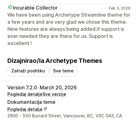
Incurable Collector
Feb 3, 2026
We have been using Archetype Streamline theme for
a few years and are very glad we chose this theme.
New features are always being added.If support is
ever needed they are there for us. Support is
excellent !
Dizajnirao/la Archetype Themes
Zatraži podršku
Sve teme
Version 7.2.0
•
March 20, 2026
Pogledaj detalje
Sve verzije
Dokumentacija teme
Pogledaj detalje
Podaci za kontakt dizajnera
2900 - 550 Burrard Street, Vancouver, BC, V6C 0A3, CA