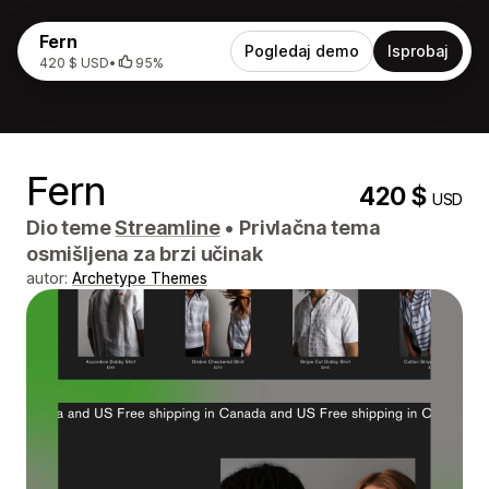
Fern
Pogledaj demo
Isprobaj
420 $ USD
•
95%
Fern
420 $
USD
Dio teme
Streamline
•
Privlačna tema
osmišljena za brzi učinak
autor:
Archetype Themes